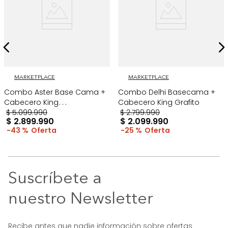
MARKETPLACE
MARKETPLACE
Combo Aster Base Cama +
Combo Delhi Basecama +
Cabecero King
Cabecero King Grafito
Taupe/Madera
$
5
.
099
.
990
$
2
.
799
.
990
$
2
.
899
.
990
$
2
.
099
.
990
43 %
25 %
Suscríbete a
nuestro Newsletter
Recibe antes que nadie información sobre ofertas