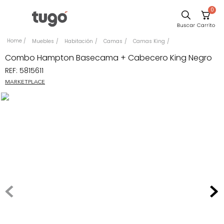
0
Sillas
Muebles
Habitación
Camas
Camas King
Comedor
Combo Hampton Basecama + Cabecero King Negro
REF
:
5815611
Silla
MARKETPLACE
Escritorio
Sofa
Cuadros
Poltrona
Cama
Mesa Centro
Mesa Noche