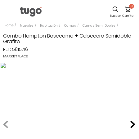
0
Sillas
Muebles
Habitación
Camas
Camas Semi Dobles
Comedor
Combo Hampton Basecama + Cabecero Semidoble
Grafito
Escritorio
REF
:
5815716
Silla
MARKETPLACE
Sofa
Cuadros
Poltrona
Cama
Mesa Centro
Mesa Noche