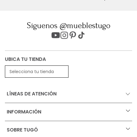
Síguenos @mueblestugo
UBICA TU TIENDA
Selecciona tu tienda
LÍNEAS DE ATENCIÓN
INFORMACIÓN
+
Ofertas vigentes
SOBRE TUGÓ
+
Protección al consumidor (SIC)