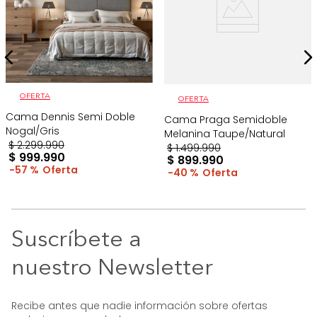
OFERTA
OFERTA
Cama Dennis Semi Doble
Cama Praga Semidoble
Nogal/Gris
Melanina Taupe/Natural
$
2
.
299
.
990
$
1
.
499
.
990
$
999
.
990
$
899
.
990
57 %
40 %
Suscríbete a
nuestro Newsletter
Recibe antes que nadie información sobre ofertas