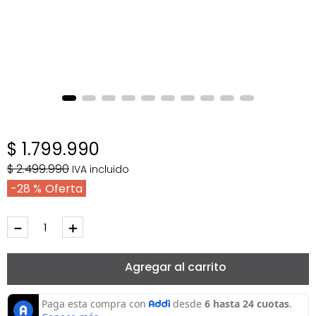
$
1
.
799
.
990
$
2
.
499
.
990
IVA incluido
28 %
－
＋
Agregar al carrito