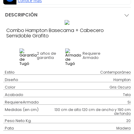
DESCRIPCIÓN
Combo Hampton Basecama + Cabecero
Semidoble Grafito
2 años
de
Requiere
garantía
Armado
Estilo
Contemporáneo
Diseño
Hampton
Color
Gris Oscuro
Acabado
Tela
RequiereArmado
Si
Medidas (en cm)
130 cm de alto 120 cm de ancho y 190 cm
de fondo
Peso Neto Kg.
20
Pata
Madera