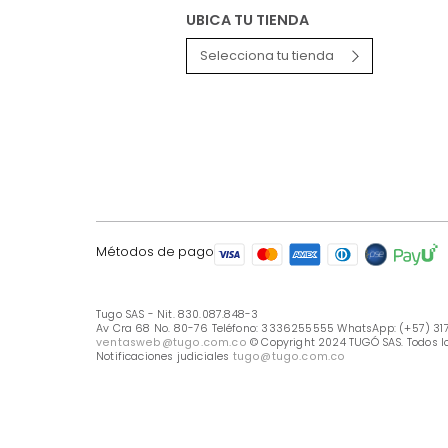
LÍNEA DE ATENCIÓN
Línea Nacional -333 6255555
Whastapp: (+57) 317 426 7836
UBICA TU TIENDA
Selecciona tu tienda