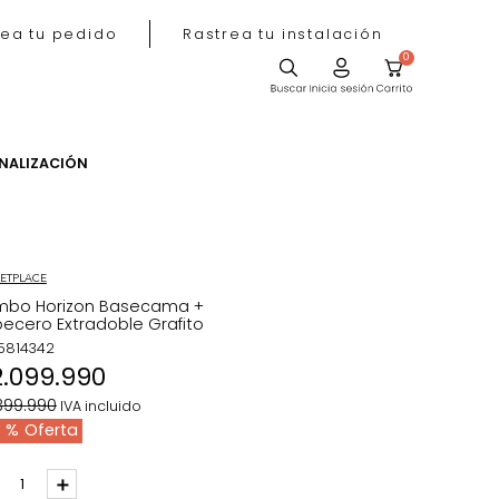
Rastrea tu pedido
Rastrea tu instala
ACIÓN
PERSONALIZACIÓN
MARKETPLACE
Combo Horizon Basecama +
Cabecero Extradoble Grafito
REF
:
5814342
$
2
.
099
.
990
$
3
.
399
.
990
IVA incluido
38 %