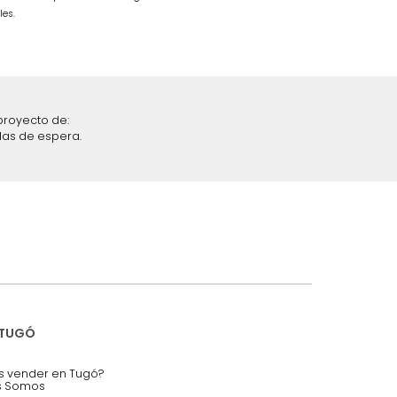
$
1
.
499
.
990
$
849
.
990
43 %
iciones y restricciones en la plataforma de Tugó S.A.S.
mis datos personales.
nstruímos tu proyecto de:
 auditorios, salas de espera.