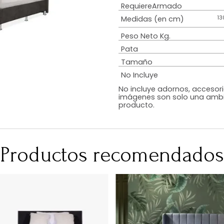
Estilo
Diseño
Color
Acabado
RequiereArmad
Medidas (en c
Peso Neto Kg.
Pata
Tamaño
No Incluye
No incluye adorn
imágenes son so
producto.