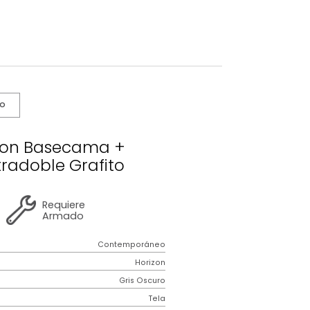
s De Cuidado
o Horizon Basecama +
ero Extradoble Grafito
2 años
de
Requiere
garantía
Armado