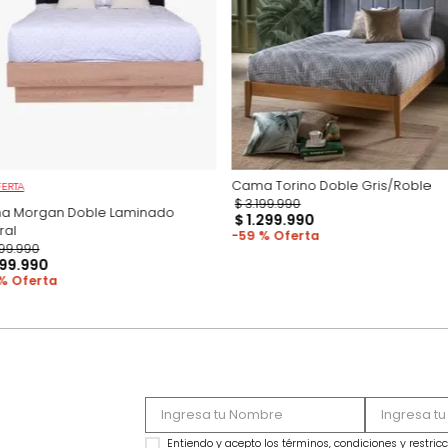
Productos recomen
Cama Torino Doble
OFERTA
$
3
.
199
.
990
Cama Morgan Doble Laminado
$
1
.
299
.
990