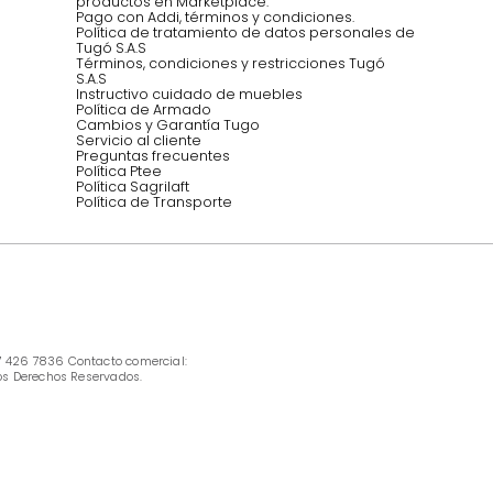
Síguenos @mueblestugo
INFORMACIÓN
Ofertas vigentes
Protección al consumidor (SIC)
Términos, condiciones y restricciones para 
productos en Marketplace.
Pago con Addi, términos y condiciones.
Política de tratamiento de datos personales 
Tugó S.A.S
Términos, condiciones y restricciones Tugó 
S.A.S
Instructivo cuidado de muebles
Política de Armado
Cambios y Garantía Tugo 
Servicio al cliente