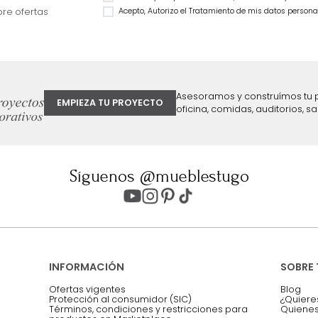
Natural
59 %
$
1
.
999
.
990
$
1
.
199
.
990
40 %
ter
Entiendo y acepto los términos, cond
Acepto, Autorizo el Tratamiento de 
ión sobre ofertas
Asesoramos y co
EMPIEZA TU PROYECTO
oficina, comidas,