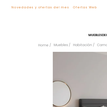
Novedades y ofertas del mes
Ofertas We
TÉRMINOS MÁS BUSCADOS
1
.
Sillas
2
.
Comedor
3
.
Escritorio
MUEB
4
.
Silla
Muebles
Habitación
5
.
Sofa
6
.
Cuadros
7
.
Poltrona
8
.
Cama
9
.
Mesa Centro
10
.
Mesa Noche