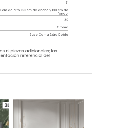
Contemporáneo
Horizon
Gris Oscuro
Tela
o
Si
m)
130 cm de alto 160 cm de ancho y 190 cm de
fondo.
30
Cromo
Base Cama Extra Doble
os, accesorios ni piezas adicionales; las
lo una ambientación referencial del