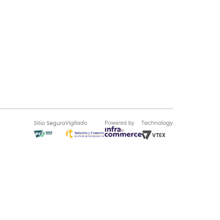
SOBRE TUGÓ
Blog
¿Quieres vender en Tugó?
Quienes Somos
de 