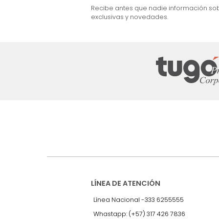
$
2
.
499
.
990
$
1
.
599
.
990
36 %
Suscríbete a
nuestro Newslet
Recibe antes que nadie informac
exclusivas y novedades.