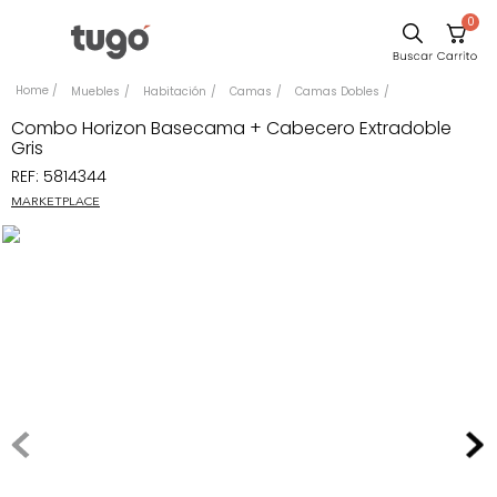
0
Sillas
Muebles
Habitación
Camas
Camas Dobles
Comedor
Combo Horizon Basecama + Cabecero Extradoble
Gris
Silla
REF
:
5814344
Escritorio
MARKETPLACE
Sofa
Cuadros
Poltrona
Cama
Mesa Centro
Mesa Noche