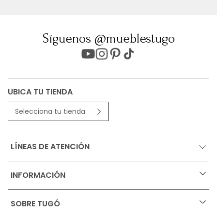
Síguenos @mueblestugo
UBICA TU TIENDA
Selecciona tu tienda
LÍNEAS DE ATENCIÓN
INFORMACIÓN
+
Ofertas vigentes
SOBRE TUGÓ
+
Protección al consumidor (SIC)