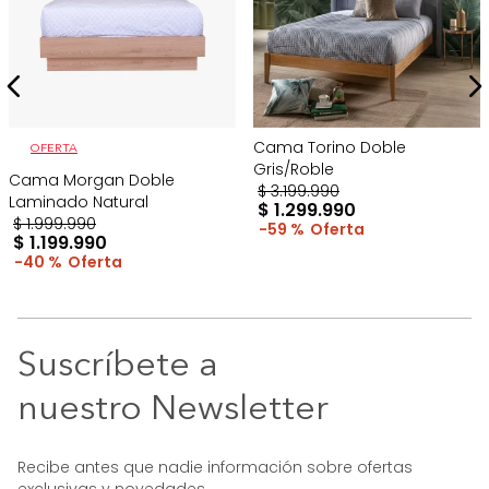
Cama Torino Doble
OFERTA
Gris/Roble
Cama Morgan Doble
$
3
.
199
.
990
Laminado Natural
$
1
.
299
.
990
$
1
.
999
.
990
59 %
$
1
.
199
.
990
40 %
Suscríbete a
nuestro Newsletter
Recibe antes que nadie información sobre ofertas