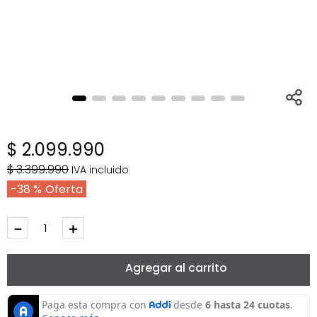
$
2
.
099
.
990
$
3
.
399
.
990
IVA incluido
38 %
－
＋
Agregar al carrito