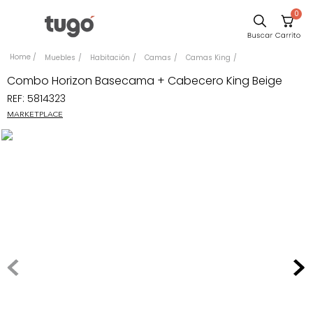
0
Sillas
Muebles
Habitación
Camas
Camas King
Comedor
Combo Horizon Basecama + Cabecero King Beige
REF
:
5814323
Escritorio
MARKETPLACE
Silla
Sofa
Cuadros
Poltrona
Cama
Mesa Centro
Mesa Noche