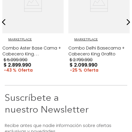
MARKETPLACE
MARKETPLACE
Combo Aster Base Cama +
Combo Delhi Basecama +
Cabecero King
Cabecero King Grafito
Taupe/Madera
$
5
.
099
.
990
$
2
.
799
.
990
$
2
.
899
.
990
$
2
.
099
.
990
43 %
25 %
Suscríbete a
nuestro Newsletter
Recibe antes que nadie información sobre ofertas
exclusivas y novedades.