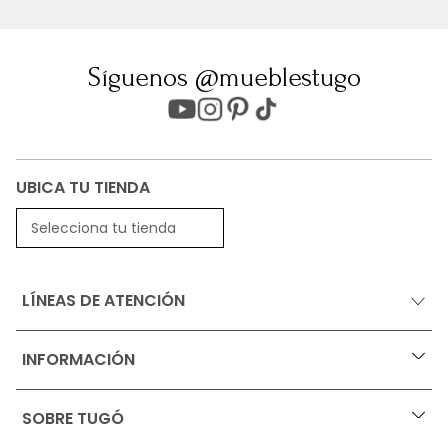
Síguenos @mueblestugo
UBICA TU TIENDA
Selecciona tu tienda
LÍNEAS DE ATENCIÓN
INFORMACIÓN
+
Ofertas vigentes
SOBRE TUGÓ
+
Protección al consumidor (SIC)