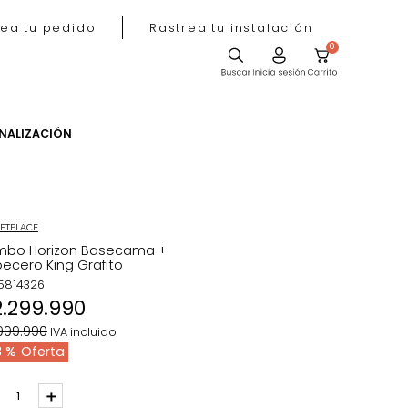
Rastrea tu pedido
Rastrea tu instala
ACIÓN
PERSONALIZACIÓN
MARKETPLACE
Combo Horizon Basecama +
Cabecero King Grafito
REF
:
5814326
$
2
.
299
.
990
$
3
.
999
.
990
IVA incluido
43 %