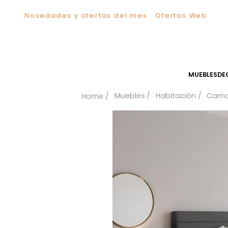
Novedades y ofertas del mes
Ofertas We
TÉRMINOS MÁS BUSCADOS
1
.
Sillas
2
.
Comedor
3
.
Escritorio
MUEB
4
.
Silla
Muebles
Habitación
5
.
Sofa
6
.
Cuadros
7
.
Poltrona
8
.
Cama
9
.
Mesa Centro
10
.
Mesa Noche