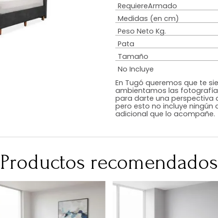
Estilo
Diseño
Color
Acabado
RequiereArmad
Medidas (en c
Peso Neto Kg.
Pata
Tamaño
No Incluye
En Tugó queremo
ambientamos las
para darte una 
pero esto no inc
adicional que l