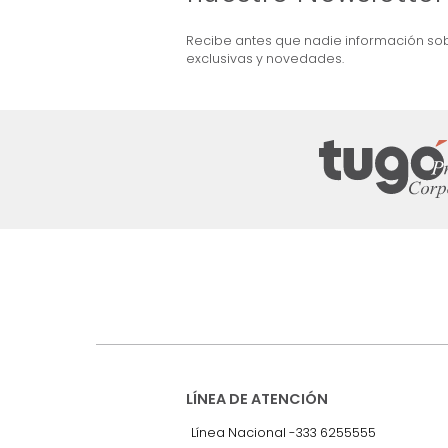
ma + Colchón King
Combo Aster Base Cama +
Cabecero King Taupe/Madera
$
5
.
099
.
990
$
2
.
899
.
990
43 %
Suscríbete a
nuestro Newslet
Recibe antes que nadie informac
exclusivas y novedades.