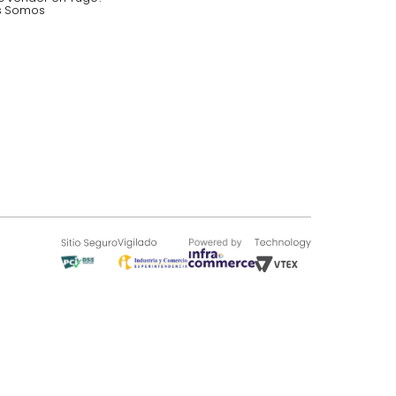
SOBRE TUGÓ
Blog
¿Quieres vender en Tugó?
Quienes Somos
de 