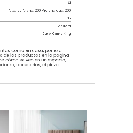
Contemporáneo
Horizon
Gris Oscuro
Tela
o
Si
m)
Alto: 130 Ancho: 200 Profundidad: 200
35
Madera
Base Cama King
s que te sientas como en casa, por eso
 fotografías de los productos en la página
perspectiva de cómo se ven en un espacio,
luye ningún adorno, accesorios, ni pieza
o acompañe.