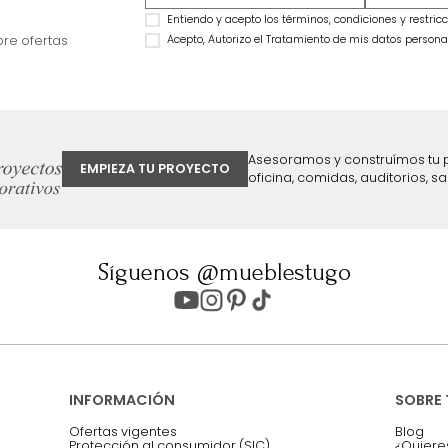
Combo Delhi Basecama + Cabecero
Combo Monaco Ba
King Grafito
Cabecero King Gris
$
2
.
799
.
990
$
3
.
999
.
990
$
2
.
099
.
990
$
2
.
299
.
990
25 %
43 %
ter
Entiendo y acepto los términos, cond
Acepto, Autorizo el Tratamiento de 
ión sobre ofertas
Asesoramos y co
EMPIEZA TU PROYECTO
oficina, comidas,