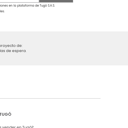
secama +
Combo Fiora Cama + Colchón King
Taupe/Madera
$
6
.
299
.
990
$
3
.
399
.
990
46 %
iciones y restricciones en la plataforma de Tugó S.A.S.
mis datos personales.
nstruímos tu proyecto de:
 auditorios, salas de espera.