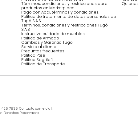
Síguenos @mueblestugo
INFORMACIÓN
Ofertas vigentes
Protección al consumidor (SIC)
Términos, condiciones y restricciones para 
productos en Marketplace.
Pago con Addi, términos y condiciones.
Política de tratamiento de datos personales 
Tugó S.A.S
Términos, condiciones y restricciones Tugó 
S.A.S
Instructivo cuidado de muebles
Política de Armado