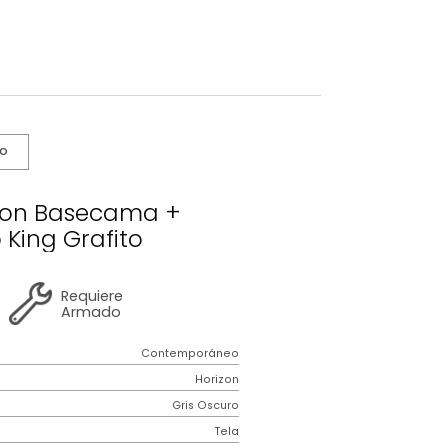
s De Cuidado
o Horizon Basecama +
becero King Grafito
2 años
de
Requiere
garantía
Armado