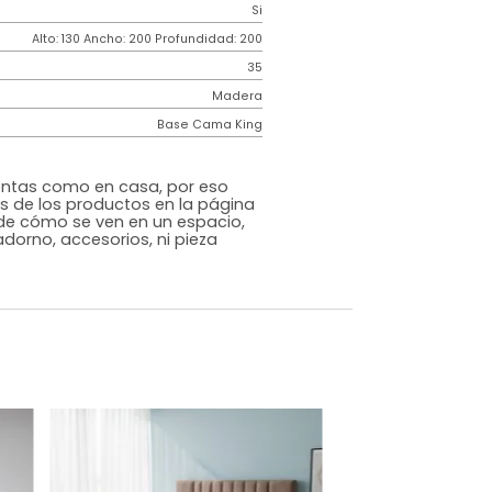
Contemporáneo
Horizon
Negro
Tela
o
Si
m)
Alto: 130 Ancho: 200 Profundidad: 200
35
Madera
Base Cama King
s que te sientas como en casa, por eso
 fotografías de los productos en la página
perspectiva de cómo se ven en un espacio,
luye ningún adorno, accesorios, ni pieza
o acompañe.