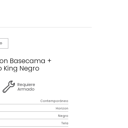
s De Cuidado
o Horizon Basecama +
abecero King Negro
2 años
de
Requiere
garantía
Armado