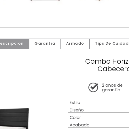
Descripción
Garantía
Armado
Tip
Comb
C