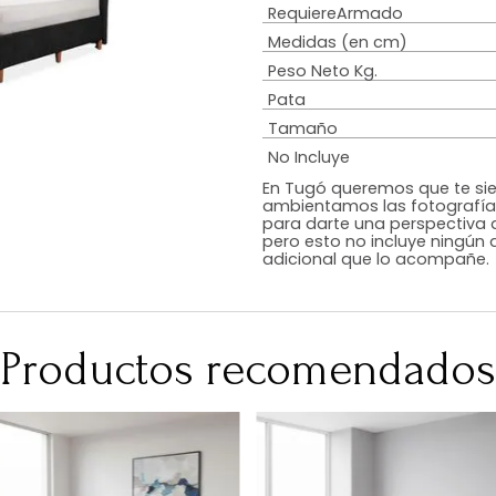
Estilo
Diseño
Color
Acabado
RequiereArmad
Medidas (en c
Peso Neto Kg.
Pata
Tamaño
No Incluye
En Tugó queremo
ambientamos las
para darte una 
pero esto no inc
adicional que l