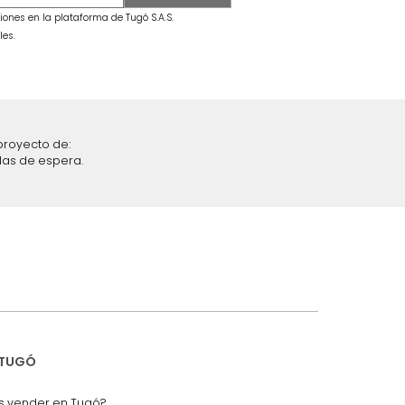
secama +
Combo Fiora Cama + Colchón King
Taupe/Madera
$
6
.
299
.
990
$
3
.
699
.
990
41 %
iciones y restricciones en la plataforma de Tugó S.A.S.
mis datos personales.
nstruímos tu proyecto de:
 auditorios, salas de espera.