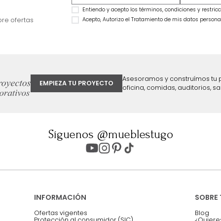
Combo Delhi Basecama + Cabecero
Combo Monaco Ba
King Grafito
Cabecero King Gris
$
2
.
799
.
990
$
3
.
999
.
990
$
2
.
211
.
992
$
2
.
299
.
990
21 %
43 %
ter
Entiendo y acepto los términos, cond
Acepto, Autorizo el Tratamiento de 
ión sobre ofertas
Asesoramos y co
EMPIEZA TU PROYECTO
oficina, comidas,