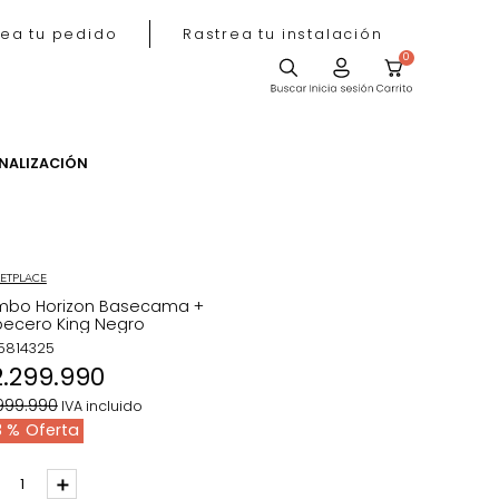
Rastrea tu pedido
Rastrea tu instala
ACIÓN
PERSONALIZACIÓN
MARKETPLACE
Combo Horizon Basecama +
Cabecero King Negro
REF
:
5814325
$
2
.
299
.
990
$
3
.
999
.
990
IVA incluido
43 %