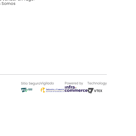
SOBRE TUGÓ
Blog
¿Quieres vender en Tugó?
Quienes Somos
de 