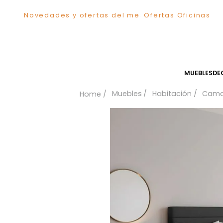
Novedades y ofertas del mes
Ofertas Ofici
TÉRMINOS MÁS BUSCADOS
1
.
Comedor
2
.
Sillas
3
.
Escritorio
MUEB
4
.
Silla
Muebles
Habitación
5
.
Sofa
6
.
Poltrona
7
.
Cuadros
8
.
Cama
9
.
Mesa Centro
10
.
Mesa Noche