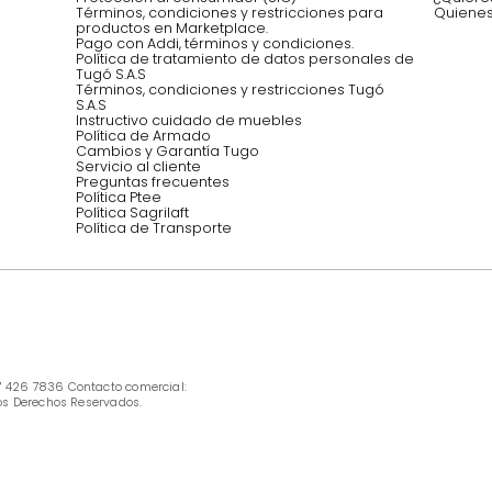
Síguenos @mueblestugo
INFORMACIÓN
Ofertas vigentes
Protección al consumidor (SIC)
Términos, condiciones y restricciones para 
productos en Marketplace.
Pago con Addi, términos y condiciones.
Política de tratamiento de datos personales 
Tugó S.A.S
Términos, condiciones y restricciones Tugó 
S.A.S
Instructivo cuidado de muebles
Política de Armado