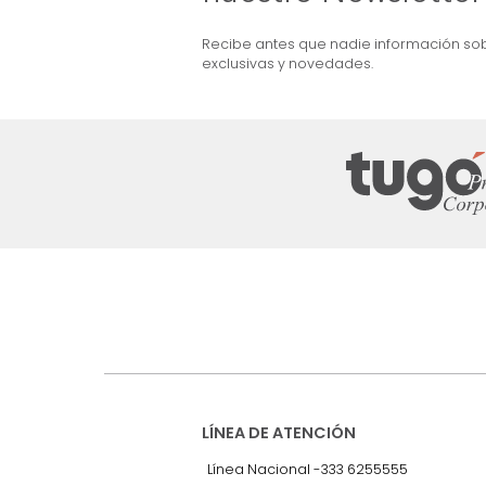
ma + Colchón King
Combo Aster Base Cama +
Cabecero King Taupe/Madera
$
5
.
099
.
990
$
2
.
999
.
990
41 %
Suscríbete a
nuestro Newslet
Recibe antes que nadie informac
exclusivas y novedades.