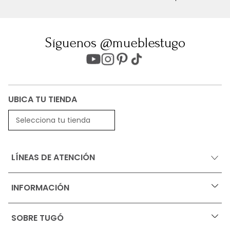
Síguenos @mueblestugo
UBICA TU TIENDA
Selecciona tu tienda
LÍNEAS DE ATENCIÓN
INFORMACIÓN
+
Ofertas vigentes
SOBRE TUGÓ
+
Protección al consumidor (SIC)