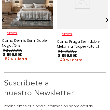
OFERTA
OFERTA
Cama Dennis Semi Doble
Cama Praga Semidoble
Nogal/Gris
Melanina Taupe/Natural
$
2
.
299
.
990
$
1
.
499
.
990
$
999
.
990
$
899
.
990
57 %
40 %
Suscríbete a
nuestro Newsletter
Recibe antes que nadie información sobre ofertas