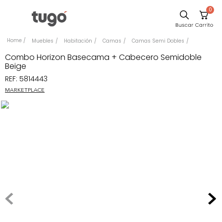
0
Sillas
Muebles
Habitación
Camas
Camas Semi Dobles
Comedor
Combo Horizon Basecama + Cabecero Semidoble
Beige
Escritorio
REF
:
5814443
Silla
MARKETPLACE
Sofa
Cuadros
Poltrona
Cama
Mesa Centro
Mesa Noche