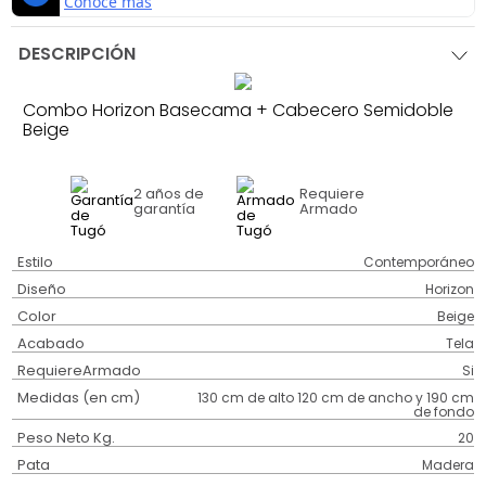
DESCRIPCIÓN
Combo Horizon Basecama + Cabecero Semidoble
Beige
2 años
de
Requiere
garantía
Armado
Estilo
Contemporáneo
Diseño
Horizon
Color
Beige
Acabado
Tela
RequiereArmado
Si
Medidas (en cm)
130 cm de alto 120 cm de ancho y 190 cm
de fondo
Peso Neto Kg.
20
Pata
Madera