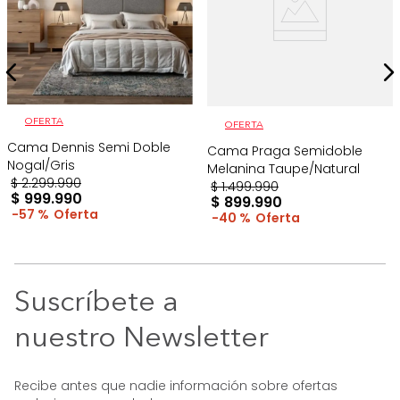
OFERTA
OFERTA
Cama Dennis Semi Doble
Cama Praga Semidoble
Nogal/Gris
Melanina Taupe/Natural
$
2
.
299
.
990
$
1
.
499
.
990
$
999
.
990
$
899
.
990
57 %
40 %
Suscríbete a
nuestro Newsletter
Recibe antes que nadie información sobre ofertas