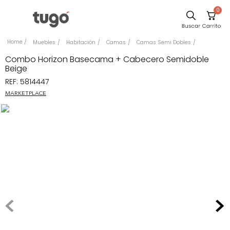
0
Sillas
Muebles
Habitación
Camas
Camas Semi Dobles
Comedor
Combo Horizon Basecama + Cabecero Semidoble
Beige
Escritorio
REF
:
5814447
Silla
MARKETPLACE
Sofa
Cuadros
Poltrona
Cama
Mesa Centro
Mesa Noche