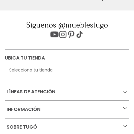
Síguenos @mueblestugo
UBICA TU TIENDA
Selecciona tu tienda
LÍNEAS DE ATENCIÓN
INFORMACIÓN
+
Ofertas vigentes
SOBRE TUGÓ
+
Protección al consumidor (SIC)