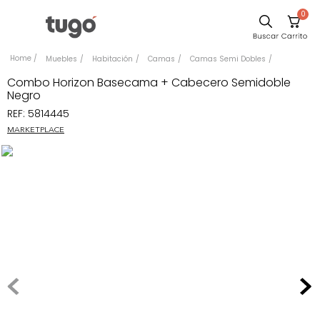
0
Sillas
Muebles
Habitación
Camas
Camas Semi Dobles
Comedor
Combo Horizon Basecama + Cabecero Semidoble
Negro
Escritorio
REF
:
5814445
Silla
MARKETPLACE
Sofa
Cuadros
Poltrona
Cama
Mesa Centro
Mesa Noche