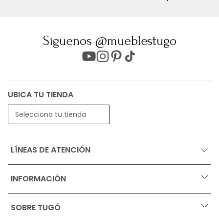
Síguenos @mueblestugo
UBICA TU TIENDA
Selecciona tu tienda
LÍNEAS DE ATENCIÓN
INFORMACIÓN
+
Ofertas vigentes
SOBRE TUGÓ
+
Protección al consumidor (SIC)