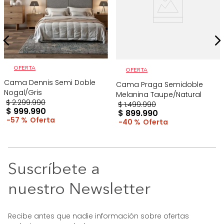
OFERTA
OFERTA
Cama Dennis Semi Doble
Cama Praga Semidoble
Nogal/Gris
Melanina Taupe/Natural
$
2
.
299
.
990
$
1
.
499
.
990
$
999
.
990
$
899
.
990
57 %
40 %
Suscríbete a
nuestro Newsletter
Recibe antes que nadie información sobre ofertas