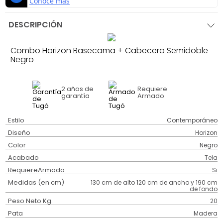
DESCRIPCIÓN
Combo Horizon Basecama + Cabecero Semidoble
Negro
2 años
de
Requiere
garantía
Armado
Estilo
Contemporáneo
Diseño
Horizon
Color
Negro
Acabado
Tela
RequiereArmado
Si
Medidas (en cm)
130 cm de alto 120 cm de ancho y 190 cm
de fondo
Peso Neto Kg.
20
Pata
Madera