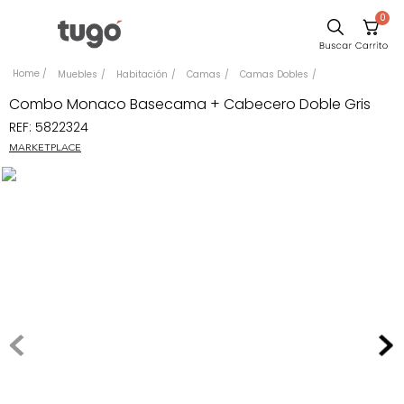
0
Sillas
Muebles
Habitación
Camas
Camas Dobles
Comedor
Combo Monaco Basecama + Cabecero Doble Gris
REF
:
5822324
Escritorio
MARKETPLACE
Silla
Sofa
Cuadros
Poltrona
Cama
Mesa Centro
Mesa Noche