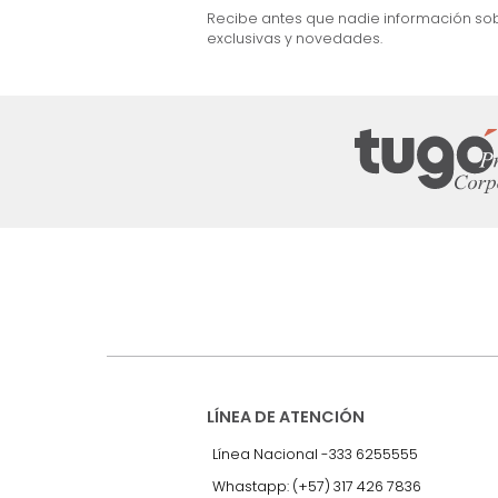
$
2
.
499
.
990
$
1
.
599
.
990
36 %
Suscríbete a
nuestro Newslet
Recibe antes que nadie informac
exclusivas y novedades.