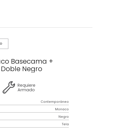
s De Cuidado
o Monaco Basecama +
becero Doble Negro
2 años
de
Requiere
garantía
Armado