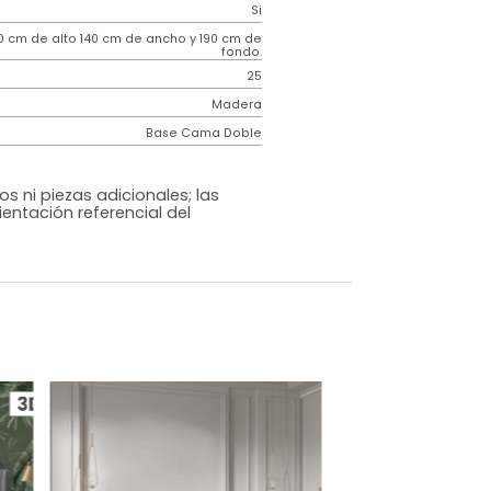
Contemporáneo
Monaco
Negro
Tela
o
Si
m)
130 cm de alto 140 cm de ancho y 190 cm de
fondo.
25
Madera
Base Cama Doble
os, accesorios ni piezas adicionales; las
lo una ambientación referencial del