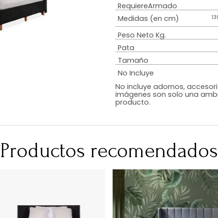
Estilo
Diseño
Color
Acabado
RequiereArmad
Medidas (en c
Peso Neto Kg.
Pata
Tamaño
No Incluye
No incluye adorn
imágenes son so
producto.