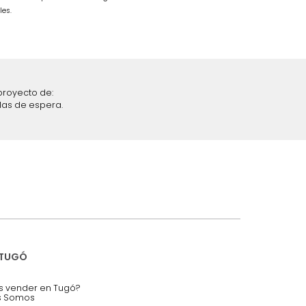
$
1
.
499
.
990
$
849
.
990
43 %
iciones y restricciones en la plataforma de Tugó S.A.S.
mis datos personales.
nstruímos tu proyecto de:
 auditorios, salas de espera.