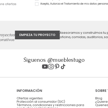
Natural
59 %
$
1
.
999
.
990
$
1
.
199
.
990
40 %
ter
Entiendo y acepto los términos, cond
Acepto, Autorizo el Tratamiento de 
ión sobre ofertas
Asesoramos y co
EMPIEZA TU PROYECTO
oficina, comidas,