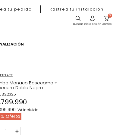
Rastrea tu pedido
Rastrea tu instala
ACIÓN
PERSONALIZACIÓN
MARKETPLACE
Combo Monaco Basecama +
Cabecero Doble Negro
REF
:
5822325
$
1
.
799
.
990
$
2
.
099
.
990
IVA incluido
14 %