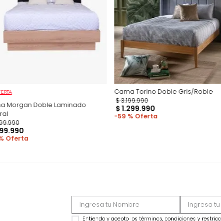
Productos recomen
Cama Torino Doble
OFERTA
$
3
.
199
.
990
Cama Morgan Doble Laminado
$
1
.
299
.
990