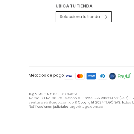
LÍNEA DE ATENCIÓN
Línea Nacional -333 6255555
Whastapp: (+57) 317 426 7836
UBICA TU TIENDA
Selecciona tu tienda