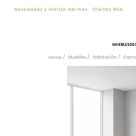
Novedades y ofertas del mes
Ofertas We
TÉRMINOS MÁS BUSCADOS
1
.
Sillas
2
.
Comedor
3
.
Silla
MUEB
4
.
Escritorio
Muebles
Habitación
5
.
Sofa
6
.
Cuadros
7
.
Poltrona
8
.
Cama
9
.
Mesa Centro
10
.
Mesa Noche