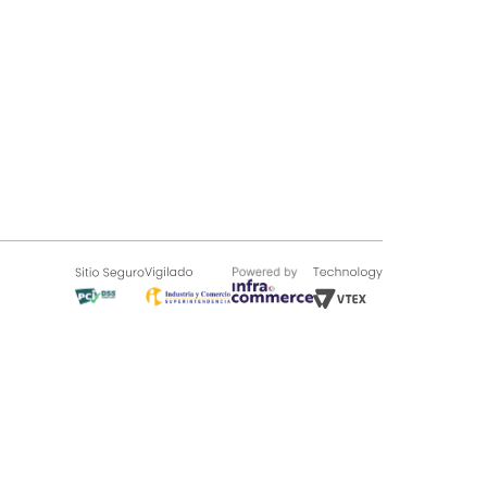
SOBRE TUGÓ
Blog
¿Quieres vender en Tugó?
Quienes Somos
de 