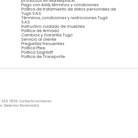
Síguenos @mueblestugo
INFORMACIÓN
Ofertas vigentes
Protección al consumidor (SIC)
Términos, condiciones y restricciones para 
productos en Marketplace.
Pago con Addi, términos y condiciones.
Política de tratamiento de datos personales 
Tugó S.A.S
Términos, condiciones y restricciones Tugó 
S.A.S
Instructivo cuidado de muebles
Política de Armado
Cambios y Garantía Tugo 
Servicio al cliente