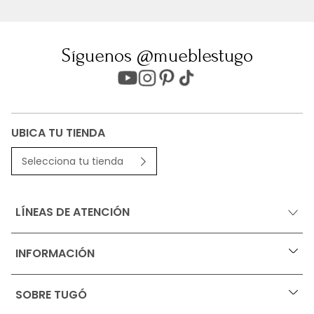
Síguenos @mueblestugo
UBICA TU TIENDA
Selecciona tu tienda
LÍNEAS DE ATENCIÓN
INFORMACIÓN
+
Ofertas vigentes
SOBRE TUGÓ
+
Protección al consumidor (SIC)