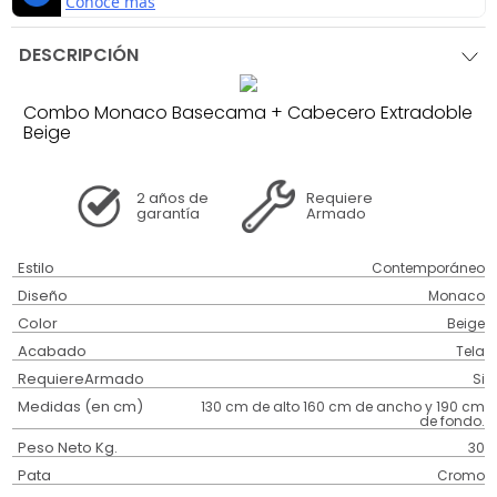
DESCRIPCIÓN
Combo Monaco Basecama + Cabecero Extradoble
Beige
2 años
de
Requiere
garantía
Armado
Estilo
Contemporáneo
Diseño
Monaco
Color
Beige
Acabado
Tela
RequiereArmado
Si
Medidas (en cm)
130 cm de alto 160 cm de ancho y 190 cm
de fondo.
Peso Neto Kg.
30
Pata
Cromo