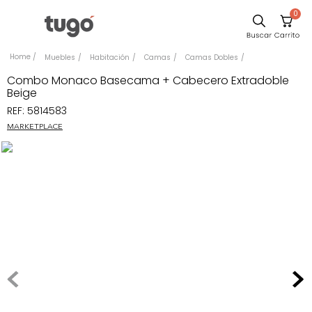
0
Sillas
Muebles
Habitación
Camas
Camas Dobles
Comedor
Combo Monaco Basecama + Cabecero Extradoble
Beige
Escritorio
REF
:
5814583
Silla
MARKETPLACE
Sofa
Cuadros
Poltrona
Cama
Mesa Centro
Mesa Noche