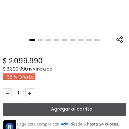
$
2
.
099
.
990
$
3
.
399
.
990
IVA incluido
38 %
－
＋
Agregar al carrito