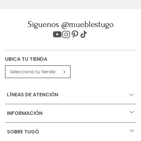
Síguenos @mueblestugo
UBICA TU TIENDA
Selecciona tu tienda
LÍNEAS DE ATENCIÓN
INFORMACIÓN
+
Ofertas vigentes
SOBRE TUGÓ
+
Protección al consumidor (SIC)