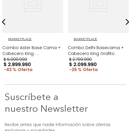
MARKETPLACE
MARKETPLACE
Combo Aster Base Cama +
Combo Delhi Basecama +
Cabecero King
Cabecero King Grafito
Taupe/Madera
$
5
.
099
.
990
$
2
.
799
.
990
$
2
.
899
.
990
$
2
.
099
.
990
43 %
25 %
Suscríbete a
nuestro Newsletter
Recibe antes que nadie información sobre ofertas
exclusivas y novedades.