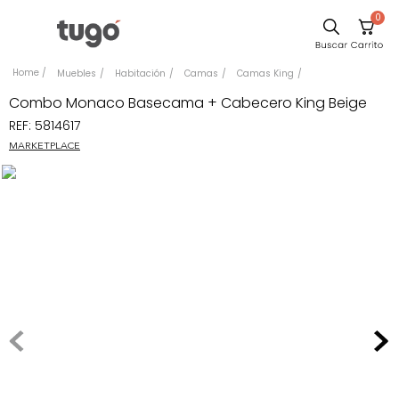
0
Comedor
Muebles
Habitación
Camas
Camas King
Escritorio
Combo Monaco Basecama + Cabecero King Beige
REF
:
5814617
Sillas
MARKETPLACE
Silla
Sofa
Cuadros
Poltrona
Cama
Mesa Centro
Mesa Noche