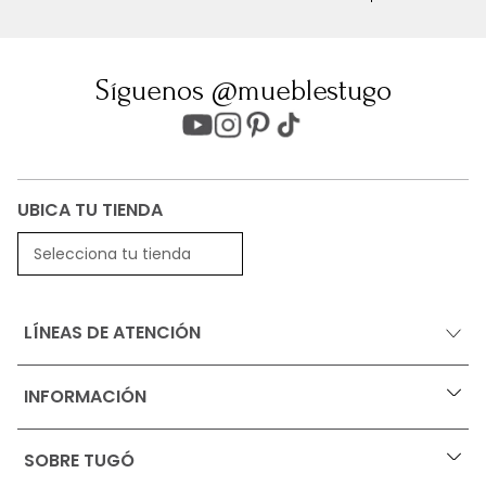
Síguenos @mueblestugo
UBICA TU TIENDA
Selecciona tu tienda
LÍNEAS DE ATENCIÓN
INFORMACIÓN
+
Ofertas vigentes
SOBRE TUGÓ
+
Protección al consumidor (SIC)