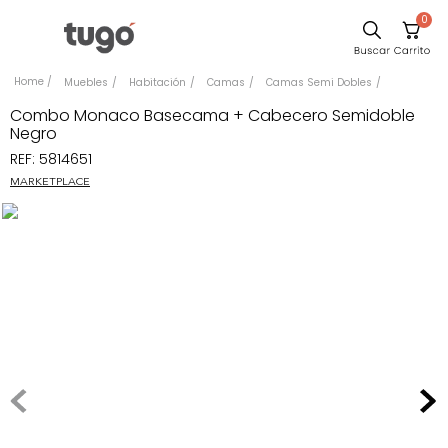
0
Sillas
Muebles
Habitación
Camas
Camas Semi Dobles
Comedor
Combo Monaco Basecama + Cabecero Semidoble
Negro
Escritorio
REF
:
5814651
Silla
MARKETPLACE
Sofa
Cuadros
Poltrona
Cama
Mesa Centro
Mesa Noche