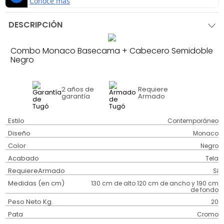
DESCRIPCIÓN
Combo Monaco Basecama + Cabecero Semidoble
Negro
2 años
de
Requiere
garantía
Armado
Estilo
Contemporáneo
Diseño
Monaco
Color
Negro
Acabado
Tela
RequiereArmado
Si
Medidas (en cm)
130 cm de alto 120 cm de ancho y 190 cm
de fondo
Peso Neto Kg.
20
Pata
Cromo