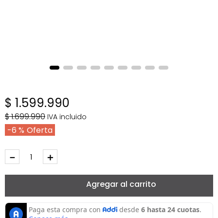
$
1
.
599
.
990
$
1
.
699
.
990
IVA incluido
6 %
－
＋
Agregar al carrito