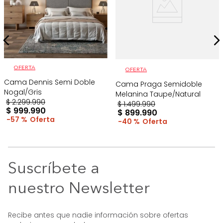
OFERTA
OFERTA
Cama Dennis Semi Doble
Cama Praga Semidoble
Nogal/Gris
Melanina Taupe/Natural
$
2
.
299
.
990
$
1
.
499
.
990
$
999
.
990
$
899
.
990
57 %
40 %
Suscríbete a
nuestro Newsletter
Recibe antes que nadie información sobre ofertas