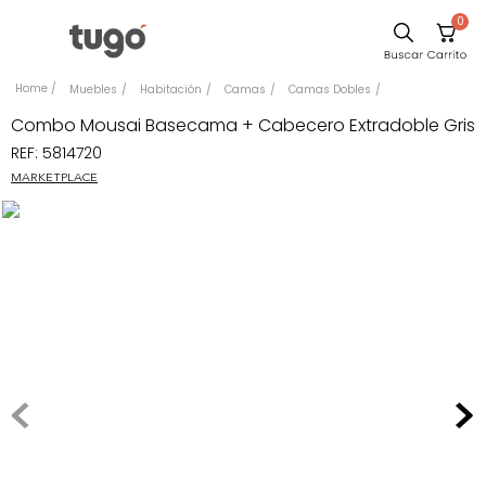
0
Sillas
Muebles
Habitación
Camas
Camas Dobles
Comedor
Combo Mousai Basecama + Cabecero Extradoble Gris
REF
:
5814720
Escritorio
MARKETPLACE
Silla
Sofa
Cuadros
Poltrona
Cama
Mesa Centro
Mesa Noche