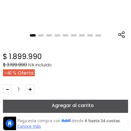
$
1
.
899
.
990
$
3
.
199
.
990
IVA incluido
41 %
－
＋
Agregar al carrito