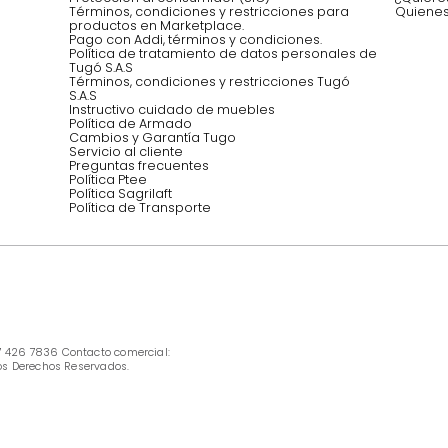
Síguenos @mueblestugo
INFORMACIÓN
Ofertas vigentes
Protección al consumidor (SIC)
Términos, condiciones y restricciones para 
productos en Marketplace.
Pago con Addi, términos y condiciones.
Política de tratamiento de datos personales 
Tugó S.A.S
Términos, condiciones y restricciones Tugó 
S.A.S
Instructivo cuidado de muebles
Política de Armado