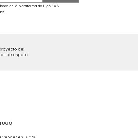
secama +
Combo Fiora Cama + Colchón King
Taupe/Madera
$
6
.
299
.
990
$
3
.
699
.
990
41 %
iciones y restricciones en la plataforma de Tugó S.A.S.
mis datos personales.
nstruímos tu proyecto de:
 auditorios, salas de espera.