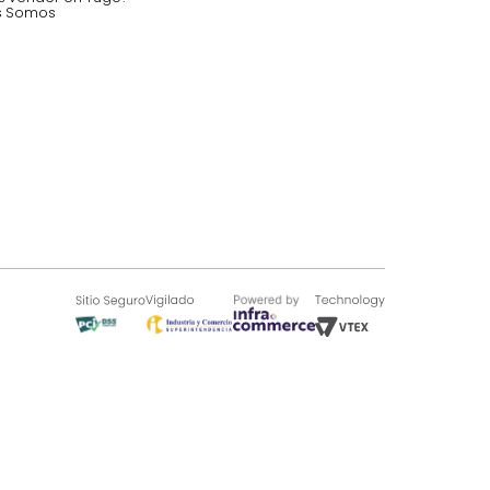
SOBRE TUGÓ
Blog
¿Quieres vender en Tugó?
Quienes Somos
de 