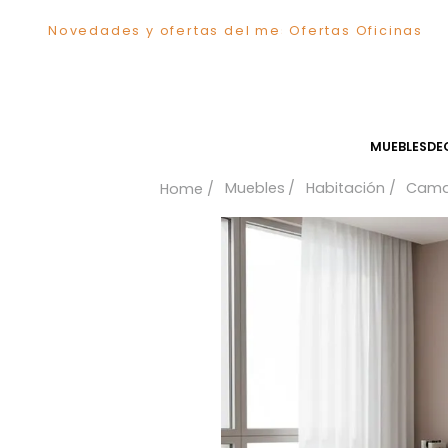
Novedades y ofertas del mes
Ofertas Ofici
TÉRMINOS MÁS BUSCADOS
1
.
Comedor
2
.
Sillas
3
.
Escritorio
MUEB
4
.
Silla
Muebles
Habitación
5
.
Sofa
6
.
Poltrona
7
.
Cuadros
8
.
Cama
9
.
Mesa Centro
10
.
Mesa Noche