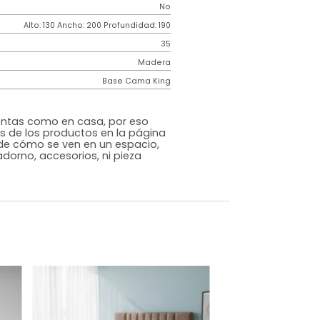
Contemporáneo
Mousai
Beige
Tela
o
No
m)
Alto: 130 Ancho: 200 Profundidad: 190
35
Madera
Base Cama King
s que te sientas como en casa, por eso
 fotografías de los productos en la página
perspectiva de cómo se ven en un espacio,
luye ningún adorno, accesorios, ni pieza
o acompañe.