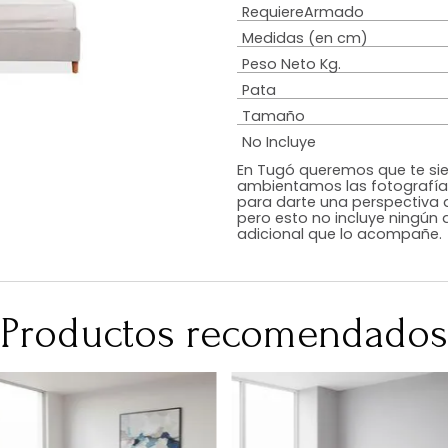
Estilo
Diseño
Color
Acabado
RequiereArmad
Medidas (en c
Peso Neto Kg.
Pata
Tamaño
No Incluye
En Tugó queremo
ambientamos las
para darte una 
pero esto no inc
adicional que l