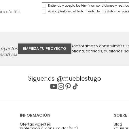
Combo Delhi Basecama + Cabecero
Combo Monaco Ba
King Grafito
Cabecero King Gris
$
2
.
799
.
990
$
3
.
999
.
990
$
2
.
295
.
992
$
2
.
299
.
990
18 %
43 %
ter
Entiendo y acepto los términos, cond
Acepto, Autorizo el Tratamiento de 
ión sobre ofertas
Asesoramos y co
EMPIEZA TU PROYECTO
oficina, comidas,