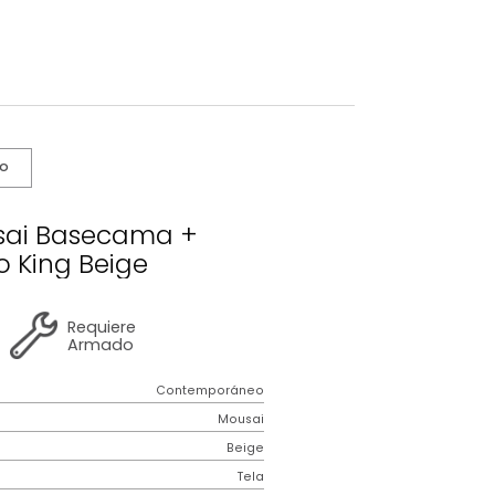
s De Cuidado
o Mousai Basecama +
abecero King Beige
2 años
de
Requiere
garantía
Armado