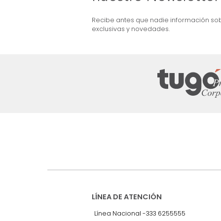
ma + Colchón King
Combo Aster Base Cama +
Cabecero King Taupe/Madera
$
5
.
099
.
990
$
2
.
999
.
990
41 %
Suscríbete a
nuestro Newslet
Recibe antes que nadie informac
exclusivas y novedades.