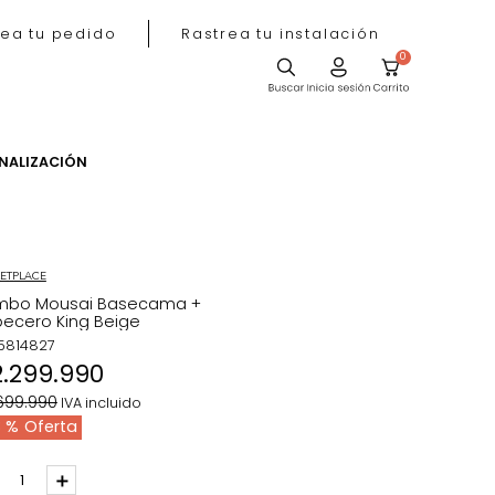
Rastrea tu pedido
Rastrea tu instala
ACIÓN
PERSONALIZACIÓN
MARKETPLACE
Combo Mousai Basecama +
Cabecero King Beige
REF
:
5814827
$
2
.
299
.
990
$
3
.
699
.
990
IVA incluido
38 %