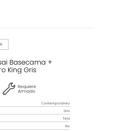
s De Cuidado
o Mousai Basecama +
Cabecero King Gris
2 años
de
Requiere
garantía
Armado