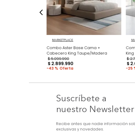
MARKETPLACE
ma + Colchón King
Combo Aster Base Cama +
Cabecero King Taupe/Madera
$
5
.
099
.
990
$
2
.
899
.
990