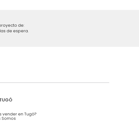
46 %
iciones y restricciones en la plataforma de Tugó S.A.S.
mis datos personales.
nstruímos tu proyecto de:
 auditorios, salas de espera.