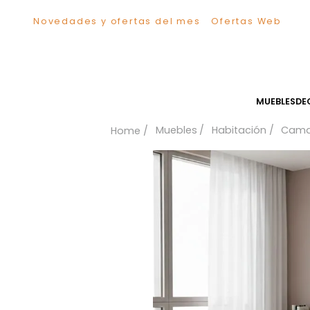
Novedades y ofertas del mes
Ofertas We
TÉRMINOS MÁS BUSCADOS
1
.
Sillas
2
.
Comedor
3
.
Escritorio
MUEB
4
.
Silla
Muebles
Habitación
5
.
Sofa
6
.
Cuadros
7
.
Poltrona
8
.
Cama
9
.
Mesa Centro
10
.
Mesa Noche