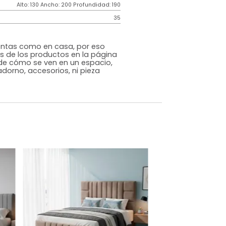
Contemporáneo
Gris
Tela
o
No
m)
Alto: 130 Ancho: 200 Profundidad: 190
35
s que te sientas como en casa, por eso
 fotografías de los productos en la página
perspectiva de cómo se ven en un espacio,
luye ningún adorno, accesorios, ni pieza
o acompañe.
dados