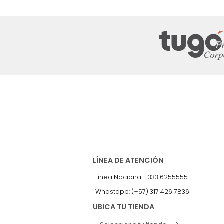
43 %
Suscríbete a
nuestro Newslet
Recibe antes que nadie informac
exclusivas y novedades.