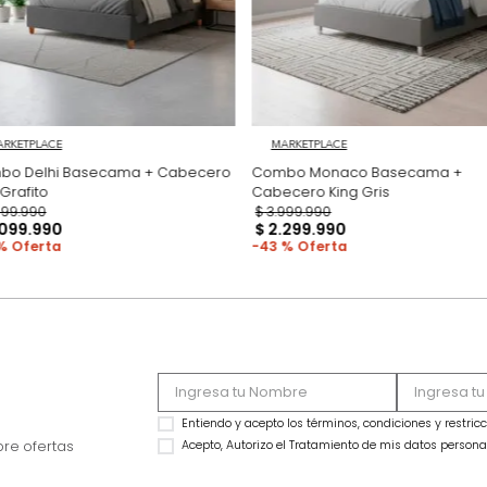
MARKETPLACE
MARKETPLACE
Combo Delhi Basecama + Cabecero
Combo Monaco Ba
King Grafito
Cabecero King Gris
$
2
.
799
.
990
$
3
.
999
.
990
$
2
.
099
.
990
$
2
.
299
.
990