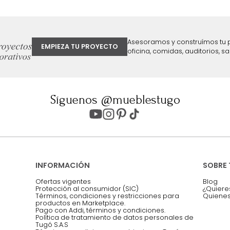
25 %
43 %
ter
Entiendo y acepto los términos, cond
Acepto, Autorizo el Tratamiento de 
ión sobre ofertas
Asesoramos y co
EMPIEZA TU PROYECTO
oficina, comidas,