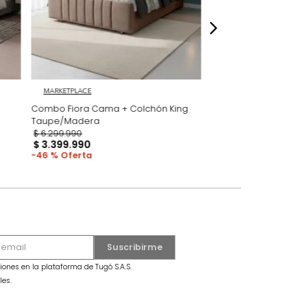
MARKETPLACE
secama +
Combo Fiora Cama + Colchón King
Taupe/Madera
$
6
.
299
.
990
$
3
.
399
.
990