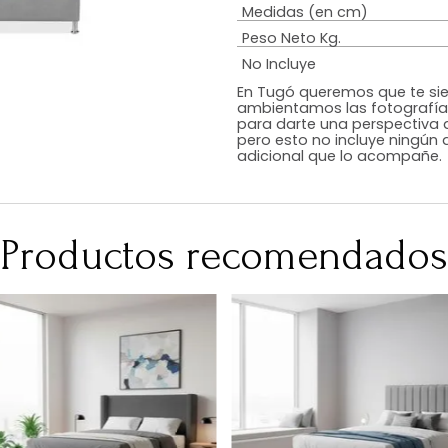
Estilo
Color
Acabado
RequiereArmad
Medidas (en c
Peso Neto Kg.
No Incluye
En Tugó queremo
ambientamos las
para darte una 
pero esto no inc
adicional que l
Productos recomen