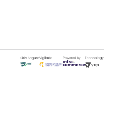
SOBRE TUGÓ
Blog
¿Quieres vender en Tugó?
Quienes Somos
de 