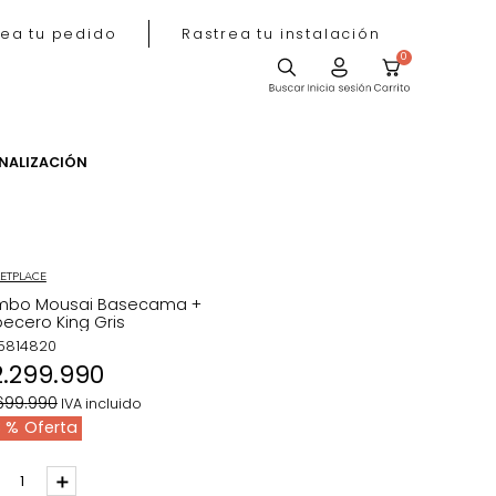
Rastrea tu pedido
Rastrea tu instala
ACIÓN
PERSONALIZACIÓN
MARKETPLACE
Combo Mousai Basecama +
Cabecero King Gris
REF
:
5814820
$
2
.
299
.
990
$
3
.
699
.
990
IVA incluido
38 %