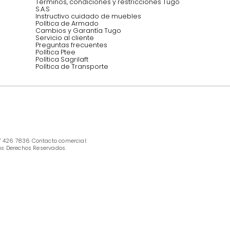
Síguenos @mueblestugo
INFORMACIÓN
Ofertas vigentes
Protección al consumidor (SIC)
Términos, condiciones y restricciones para 
productos en Marketplace.
Pago con Addi, términos y condiciones.
Política de tratamiento de datos personales 
Tugó S.A.S
Términos, condiciones y restricciones Tugó 
S.A.S
Instructivo cuidado de muebles
Política de Armado
Cambios y Garantía Tugo 
Servicio al cliente
Preguntas frecuentes
Política Ptee
Política Sagrilaft
Política de Transporte