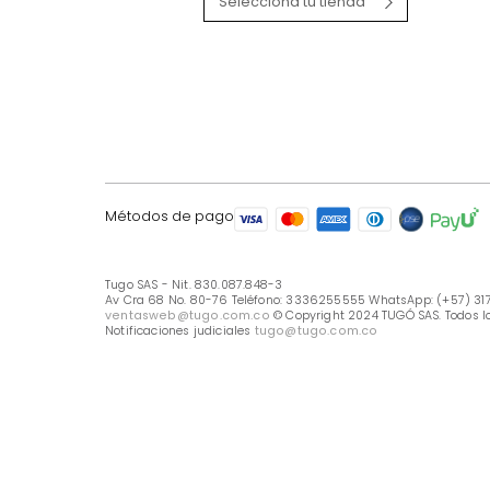
LÍNEA DE ATENCIÓN
Línea Nacional -333 6255555
Whastapp: (+57) 317 426 7836
UBICA TU TIENDA
Selecciona tu tienda