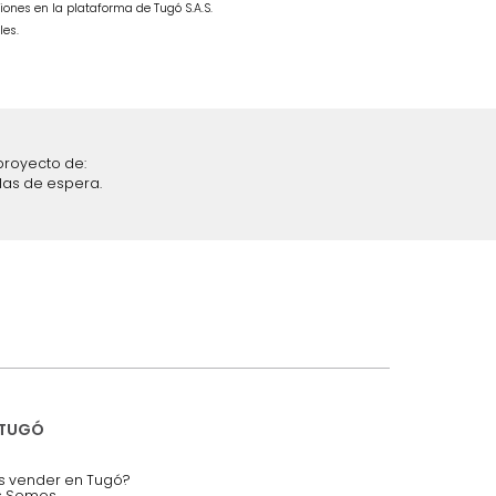
ble Taupe
Combo Fiora Cama + Colchón
SemiDoble Taupe/Madera
$
4
.
299
.
990
$
2
.
499
.
990
42 %
iciones y restricciones en la plataforma de Tugó S.A.S.
mis datos personales.
nstruímos tu proyecto de:
 auditorios, salas de espera.