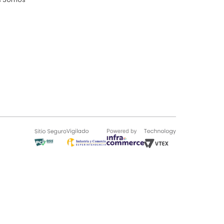
SOBRE TUGÓ
Blog
¿Quieres vender en Tugó?
Quienes Somos
de 