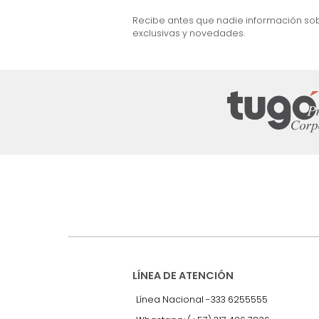
e Marc Nogal
Cama Dennis Semi Doble Nogal/Gris
$
2
.
299
.
990
$
999
.
990
57 %
Suscríbete a
nuestro Newslet
Recibe antes que nadie informac
exclusivas y novedades.