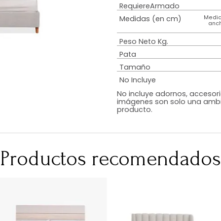
Estilo
Diseño
Color
Acabado
RequiereArmad
Medidas (en c
Peso Neto Kg.
Pata
Tamaño
No Incluye
No incluye adorn
imágenes son so
producto.