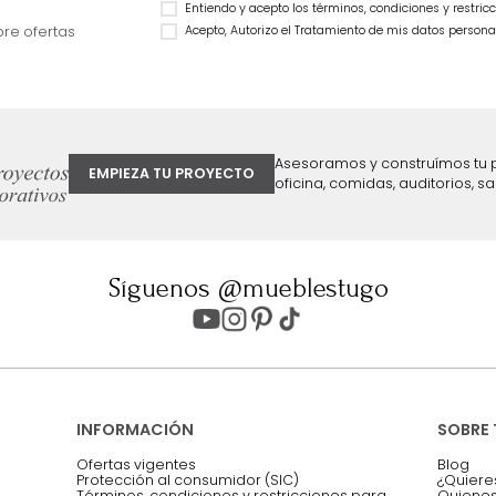
Cama Praga Semidoble Melanina
Cama Bony Semido
Taupe/Natural
$
2
.
799
.
990
$
1
.
899
.
990
$
1
.
499
.
990
32 %
$
899
.
990
40 %
ter
Entiendo y acepto los términos, cond
Acepto, Autorizo el Tratamiento de 
ión sobre ofertas
Asesoramos y co
EMPIEZA TU PROYECTO
oficina, comidas,