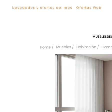
Novedades y ofertas del mes
Ofertas We
TÉRMINOS MÁS BUSCADOS
1
.
Sillas
2
.
Comedor
3
.
Escritorio
MUEB
4
.
Silla
Muebles
Habitación
5
.
Sofa
6
.
Cuadros
7
.
Poltrona
8
.
Cama
9
.
Mesa Centro
10
.
Mesa Noche