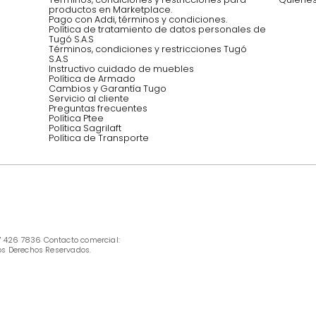
Síguenos @mueblestugo
INFORMACIÓN
Ofertas vigentes
Protección al consumidor (SIC)
Términos, condiciones y restricciones para 
productos en Marketplace.
Pago con Addi, términos y condiciones.
Política de tratamiento de datos personales 
Tugó S.A.S
Términos, condiciones y restricciones Tugó 
S.A.S
Instructivo cuidado de muebles
Política de Armado
Cambios y Garantía Tugo 