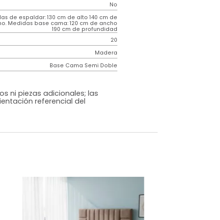
Contemporáneo
Mousai
Beige
Tela
o
No
m)
Medidas de espaldar: 130 cm de alto 140 cm de
ancho. Medidas base cama: 120 cm de ancho
190 cm de profundidad
20
Madera
Base Cama Semi Doble
os, accesorios ni piezas adicionales; las
lo una ambientación referencial del