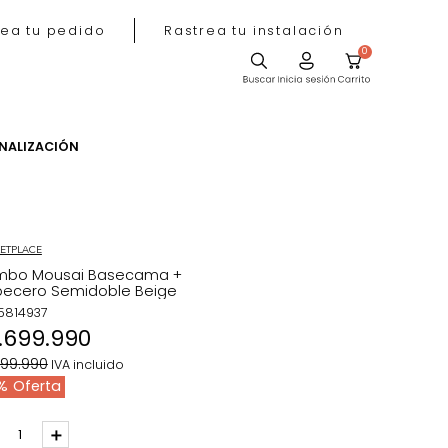
Rastrea tu pedido
Rastrea tu instala
ACIÓN
PERSONALIZACIÓN
MARKETPLACE
Combo Mousai Basecama +
Cabecero Semidoble Beige
REF
:
5814937
$
1
.
699
.
990
$
1
.
899
.
990
IVA incluido
11 %