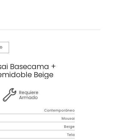
s De Cuidado
o Mousai Basecama +
cero Semidoble Beige
2 años
de
Requiere
garantía
Armado