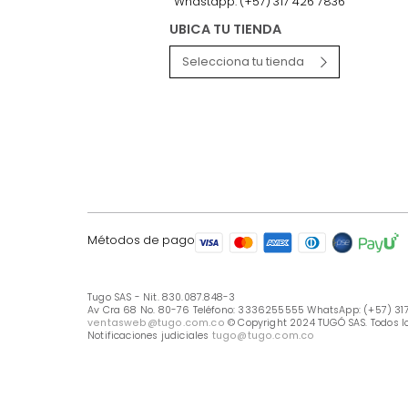
LÍNEA DE ATENCIÓN
Línea Nacional -333 6255555
Whastapp: (+57) 317 426 7836
UBICA TU TIENDA
Selecciona tu tienda