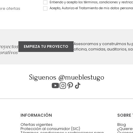
Cama Praga Semidoble Melanina
Cama Bony Semido
Taupe/Natural
$
2
.
799
.
990
$
1
.
899
.
990
$
1
.
499
.
990
32 %
$
899
.
990
40 %
ter
Entiendo y acepto los términos, cond
Acepto, Autorizo el Tratamiento de 
ión sobre ofertas
Asesoramos y co
EMPIEZA TU PROYECTO
oficina, comidas,