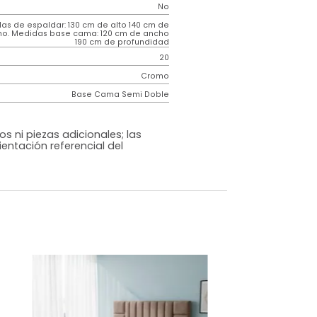
Contemporáneo
Mousai
Negro
Tela
o
No
m)
Medidas de espaldar: 130 cm de alto 140 cm de
ancho. Medidas base cama: 120 cm de ancho
190 cm de profundidad
20
Cromo
Base Cama Semi Doble
os, accesorios ni piezas adicionales; las
lo una ambientación referencial del