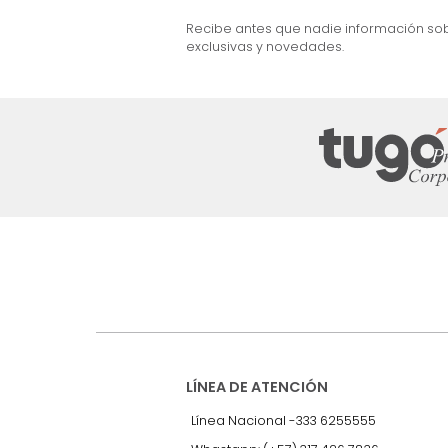
e Marc Nogal
Cama Dennis Semi Doble Nogal/Gris
$
2
.
299
.
990
$
999
.
990
57 %
Suscríbete a
nuestro Newslet
Recibe antes que nadie informac
exclusivas y novedades.