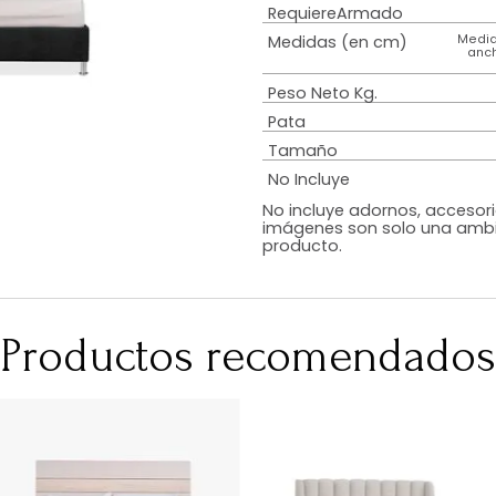
Estilo
Diseño
Color
Acabado
RequiereArmad
Medidas (en c
Peso Neto Kg.
Pata
Tamaño
No Incluye
No incluye adorn
imágenes son so
producto.