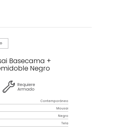
s De Cuidado
o Mousai Basecama +
cero Semidoble Negro
2 años
de
Requiere
garantía
Armado