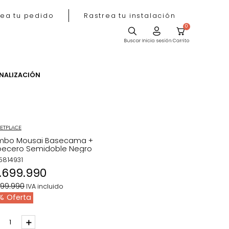
Rastrea tu pedido
Rastrea tu instala
ACIÓN
PERSONALIZACIÓN
MARKETPLACE
Combo Mousai Basecama +
Cabecero Semidoble Negro
REF
:
5814931
$
1
.
699
.
990
$
1
.
899
.
990
IVA incluido
11 %