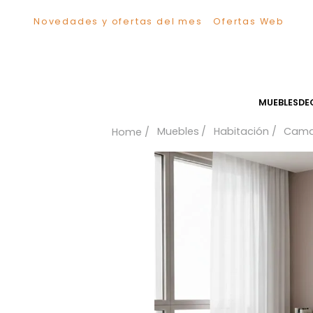
Novedades y ofertas del mes
Ofertas We
TÉRMINOS MÁS BUSCADOS
1
.
Sillas
2
.
Comedor
3
.
Escritorio
MUEB
4
.
Silla
Muebles
Habitación
5
.
Sofa
6
.
Cuadros
7
.
Poltrona
8
.
Cama
9
.
Mesa Centro
10
.
Mesa Noche