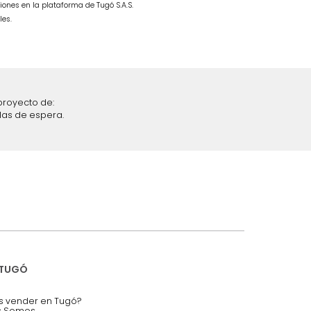
ble Taupe
Combo Fiora Cama + Colchón
SemiDoble Taupe/Madera
$
4
.
299
.
990
$
2
.
499
.
990
42 %
iciones y restricciones en la plataforma de Tugó S.A.S.
mis datos personales.
nstruímos tu proyecto de:
 auditorios, salas de espera.