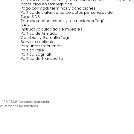
Síguenos @mueblestugo
INFORMACIÓN
Ofertas vigentes
Protección al consumidor (SIC)
Términos, condiciones y restricciones para 
productos en Marketplace.
Pago con Addi, términos y condiciones.
Política de tratamiento de datos personales 
Tugó S.A.S
Términos, condiciones y restricciones Tugó 
S.A.S
Instructivo cuidado de muebles
Política de Armado
Cambios y Garantía Tugo 