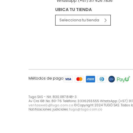
LÍNEA DE ATENCIÓN
Línea Nacional -333 6255555
Whastapp: (+57) 317 426 7836
UBICA TU TIENDA
Selecciona tu tienda