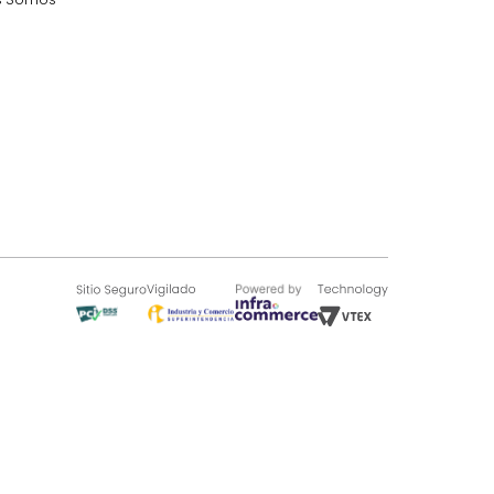
SOBRE TUGÓ
Blog
¿Quieres vender en Tugó?
Quienes Somos
de 