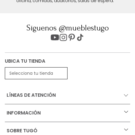
oficina, comidas, auditorios, salas de espera.
Síguenos @mueblestugo
UBICA TU TIENDA
Selecciona tu tienda
LÍNEAS DE ATENCIÓN
INFORMACIÓN
+
Ofertas vigentes
SOBRE TUGÓ
+
Protección al consumidor (SIC)