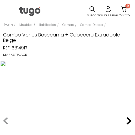
0
Sillas
Muebles
Habitación
Camas
Camas Dobles
Comedor
Combo Venus Basecama + Cabecero Extradoble
Beige
Escritorio
REF
:
5814917
Silla
MARKETPLACE
Sofa
Cuadros
Poltrona
Cama
Mesa Centro
Mesa Noche