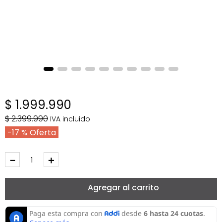
$
1
.
999
.
990
$
2
.
399
.
990
IVA incluido
17 %
－
＋
Agregar al carrito