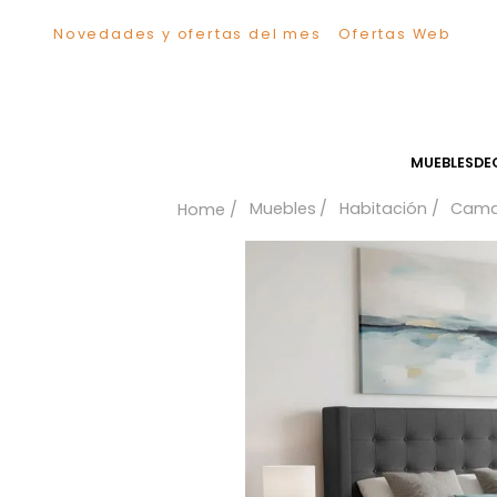
Novedades y ofertas del mes
Ofertas We
TÉRMINOS MÁS BUSCADOS
1
.
Sillas
2
.
Comedor
3
.
Escritorio
MUEB
4
.
Silla
Muebles
Habitación
5
.
Sofa
6
.
Cuadros
7
.
Poltrona
8
.
Cama
9
.
Mesa Centro
10
.
Mesa Noche