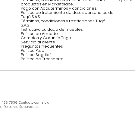
Síguenos @mueblestugo
INFORMACIÓN
Ofertas vigentes
Protección al consumidor (SIC)
Términos, condiciones y restricciones para 
productos en Marketplace.
Pago con Addi, términos y condiciones.
Política de tratamiento de datos personales 
Tugó S.A.S
Términos, condiciones y restricciones Tugó 
S.A.S
Instructivo cuidado de muebles
Política de Armado
Cambios y Garantía Tugo 