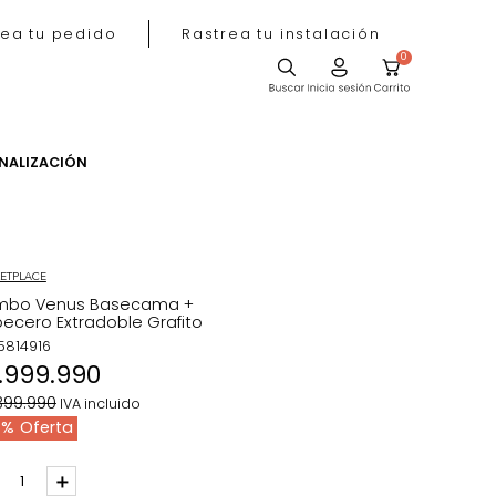
Rastrea tu pedido
Rastrea tu instala
ACIÓN
PERSONALIZACIÓN
MARKETPLACE
Combo Venus Basecama +
Cabecero Extradoble Grafito
REF
:
5814916
$
1
.
999
.
990
$
2
.
399
.
990
IVA incluido
17 %