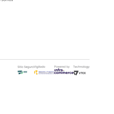
SOBRE TUGÓ
Blog
¿Quieres vender en Tugó?
Quienes Somos
de 