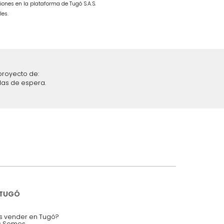
Cama Vance Doble Milan
$
1
.
499
.
990
$
849
.
990
43 %
iciones y restricciones en la plataforma de Tugó S.A.S.
mis datos personales.
nstruímos tu proyecto de:
 auditorios, salas de espera.