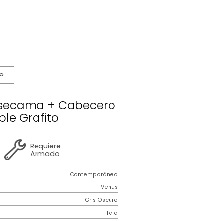
s De Cuidado
nus Basecama + Cabecero
Extradoble Grafito
2 años
de
Requiere
garantía
Armado