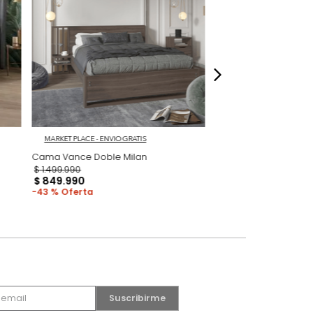
dados
 Gris/Roble
MARKET PLACE - ENVIO GRATIS