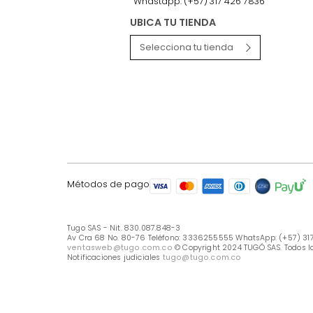
LÍNEA DE ATENCIÓN
Línea Nacional -333 6255555
Whastapp: (+57) 317 426 7836
UBICA TU TIENDA
Selecciona tu tienda