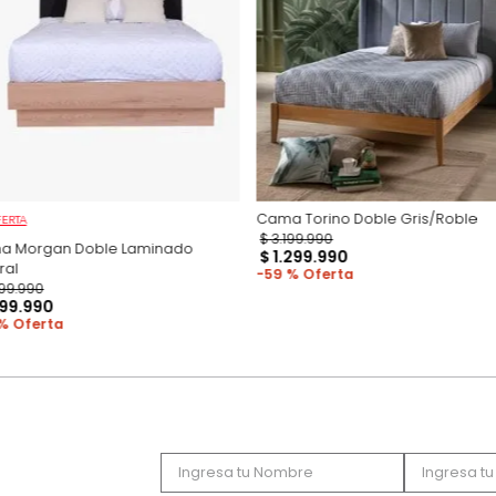
Productos recomen
Cama Torino Doble
OFERTA
$
3
.
199
.
990