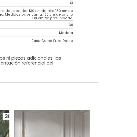
Contemporáneo
Venus
Gris Oscuro
Tela
o
Si
m)
Medidas de espaldar: 130 cm de alto 180 cm de
ancho. Medidas base cama: 160 cm de ancho
190 cm de profundidad.
30
Madera
Base Cama Extra Doble
os, accesorios ni piezas adicionales; las
lo una ambientación referencial del