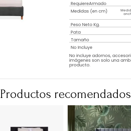
Estilo
Diseño
Color
Acabado
RequiereArmad
Medidas (en c
Peso Neto Kg.
Pata
Tamaño
No Incluye
No incluye adorn
imágenes son so
producto.