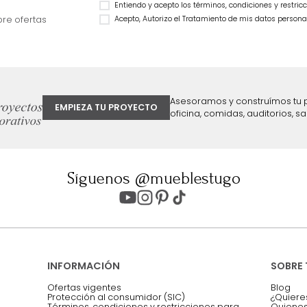
Cama Morgan Doble Laminado
$
1
.
299
.
990
Natural
59 %
$
1
.
999
.
990
$
1
.
199
.
990
40 %
ter
Entiendo y acepto los términos, cond
Acepto, Autorizo el Tratamiento de 
ión sobre ofertas
Asesoramos y co
EMPIEZA TU PROYECTO
oficina, comidas,