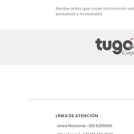
ma + Colchón Doble
Cama Barbara Doble Beige
$
2
.
499
.
990
$
1
.
599
.
990
36 %
Suscríbete a
nuestro Newslet
Recibe antes que nadie informac
exclusivas y novedades.