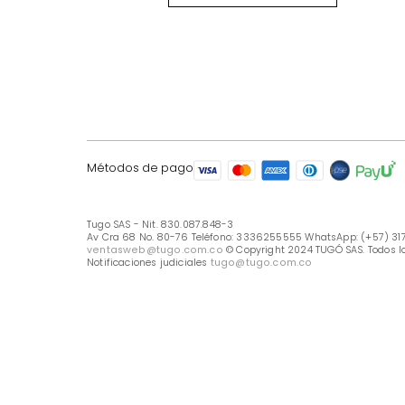
LÍNEA DE ATENCIÓN
Línea Nacional -333 6255555
Whastapp: (+57) 317 426 7836
UBICA TU TIENDA
Selecciona tu tienda