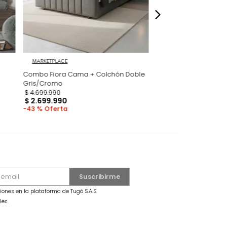
 GRATIS
MARKETPLACE
 Milan
Combo Fiora Cama + Colchón Doble
Gris/Cromo
$
4
.
699
.
990
$
2
.
699
.
990
43 %