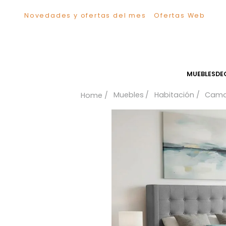
Novedades y ofertas del mes
Ofertas We
TÉRMINOS MÁS BUSCADOS
1
.
Sillas
2
.
Comedor
3
.
Silla
MUEB
4
.
Escritorio
Muebles
Habitación
5
.
Sofa
6
.
Cuadros
7
.
Poltrona
8
.
Cama
9
.
Mesa Centro
10
.
Mesa Noche