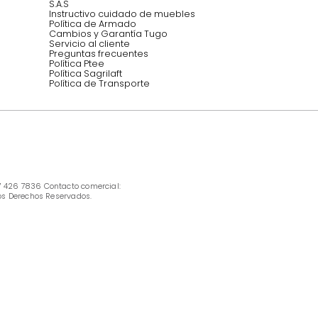
Síguenos @mueblestugo
INFORMACIÓN
Ofertas vigentes
Protección al consumidor (SIC)
Términos, condiciones y restricciones para 
productos en Marketplace.
Pago con Addi, términos y condiciones.
Política de tratamiento de datos personales 
Tugó S.A.S
Términos, condiciones y restricciones Tugó 
S.A.S
Instructivo cuidado de muebles
Política de Armado
Cambios y Garantía Tugo 
Servicio al cliente
Preguntas frecuentes
Política Ptee
Política Sagrilaft
Política de Transporte