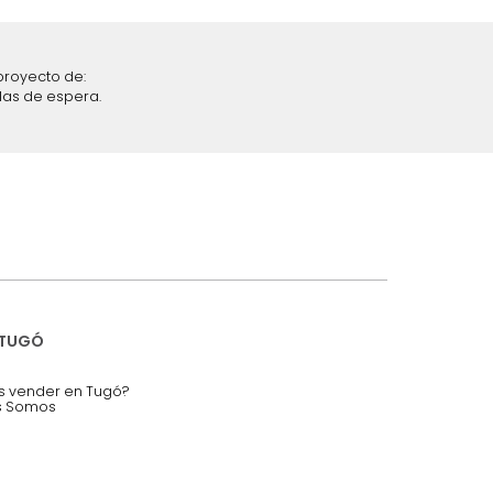
iciones y restricciones en la plataforma de Tugó S.A.S.
mis datos personales.
nstruímos tu proyecto de:
 auditorios, salas de espera.