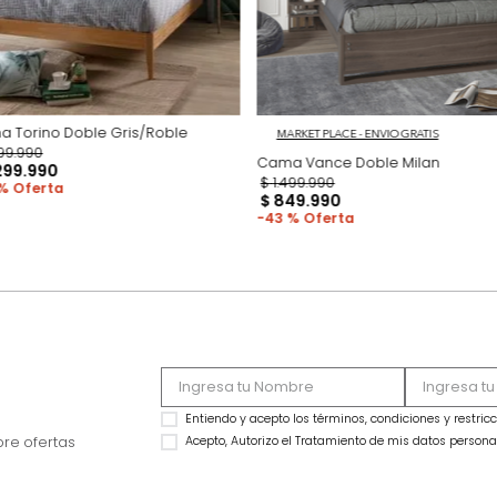
Cama Torino Doble Gris/Roble
MARKET PLACE - ENVIO
$
3
.
199
.
990
Cama Vance Doble
$
1
.
299
.
990
$
1
.
499
.
990
59 %
$
849
.
990
43 %