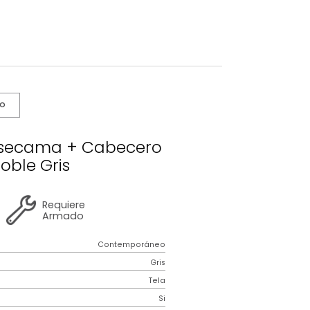
s De Cuidado
nus Basecama + Cabecero
Extradoble Gris
2 años
de
Requiere
garantía
Armado