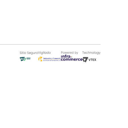
SOBRE TUGÓ
Blog
¿Quieres vender en Tugó?
Quienes Somos
de 