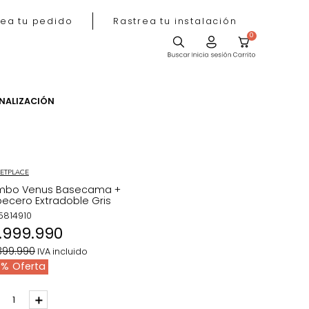
Rastrea tu pedido
Rastrea tu instala
ACIÓN
PERSONALIZACIÓN
MARKETPLACE
Combo Venus Basecama +
Cabecero Extradoble Gris
REF
:
5814910
$
1
.
999
.
990
$
2
.
399
.
990
IVA incluido
17 %