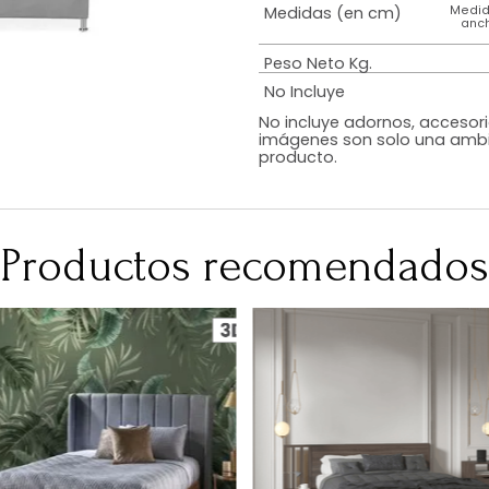
Estilo
Color
Acabado
RequiereArmad
Medidas (en c
Peso Neto Kg.
No Incluye
No incluye adorn
imágenes son so
producto.
Productos recomen