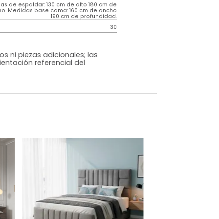
Contemporáneo
Gris
Tela
o
Si
m)
Medidas de espaldar: 130 cm de alto 180 cm de
ancho. Medidas base cama: 160 cm de ancho
190 cm de profundidad.
30
os, accesorios ni piezas adicionales; las
lo una ambientación referencial del
dados