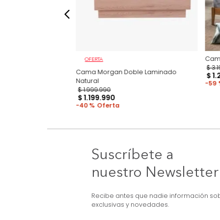
OFERTA
n Basecama +
Cama Morgan Doble Laminado
 Beige
Natural
$
1
.
999
.
990
$
1
.
199
.
990
40 %