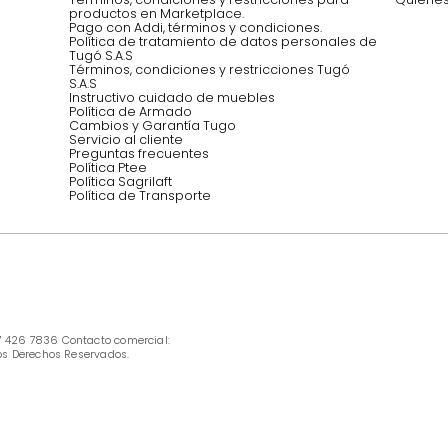
Síguenos @mueblestugo
INFORMACIÓN
Ofertas vigentes
Protección al consumidor (SIC)
Términos, condiciones y restricciones para 
productos en Marketplace.
Pago con Addi, términos y condiciones.
Política de tratamiento de datos personales 
Tugó S.A.S
Términos, condiciones y restricciones Tugó 
S.A.S
Instructivo cuidado de muebles
Política de Armado
Cambios y Garantía Tugo 