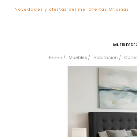
Novedades y ofertas del mes
Ofertas Ofici
TÉRMINOS MÁS BUSCADOS
1
.
Sillas
2
.
Comedor
3
.
Silla
MUEB
4
.
Escritorio
Muebles
Habitación
5
.
Sofa
6
.
Cuadros
7
.
Poltrona
8
.
Cama
9
.
Mesa Centro
10
.
Mesa Noche