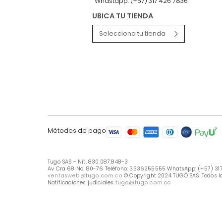
LÍNEA DE ATENCIÓN
Línea Nacional -333 6255555
Whastapp: (+57) 317 426 7836
UBICA TU TIENDA
Selecciona tu tienda