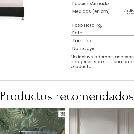
Estilo
Diseño
Color
Acabado
RequiereArmad
Medidas (en c
Peso Neto Kg.
Pata
Tamaño
No Incluye
No incluye adorn
imágenes son so
producto.