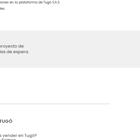
 Milan
Combo Fiora Cama + Colchón Doble
Gris/Cromo
$
4
.
699
.
990
$
2
.
699
.
990
43 %
iciones y restricciones en la plataforma de Tugó S.A.S.
mis datos personales.
nstruímos tu proyecto de:
 auditorios, salas de espera.