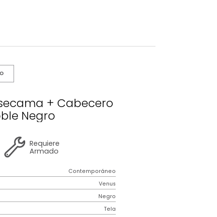
s De Cuidado
nus Basecama + Cabecero
Extradoble Negro
2 años
de
Requiere
garantía
Armado