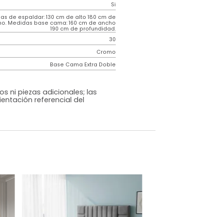
Contemporáneo
Venus
Negro
Tela
o
Si
m)
Medidas de espaldar: 130 cm de alto 180 cm de
ancho. Medidas base cama: 160 cm de ancho
190 cm de profundidad.
30
Cromo
Base Cama Extra Doble
os, accesorios ni piezas adicionales; las
lo una ambientación referencial del