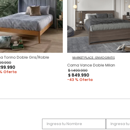
Productos recomen
Cama Torino Doble Gris/Roble
MARKET PLACE - ENVIO
$
3
.
199
.
990