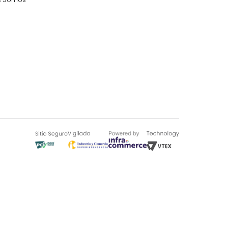
SOBRE TUGÓ
Blog
¿Quieres vender en Tugó?
Quienes Somos
de 