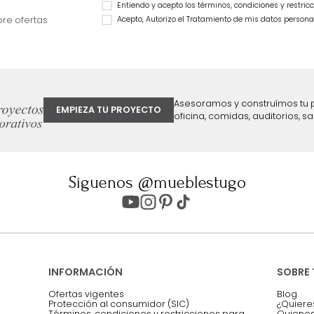
Cama Vance Doble
$
1
.
299
.
990
$
1
.
499
.
990
59 %
$
849
.
990
43 %
ter
Entiendo y acepto los términos, cond
Acepto, Autorizo el Tratamiento de 
ión sobre ofertas
Asesoramos y co
EMPIEZA TU PROYECTO
oficina, comidas,