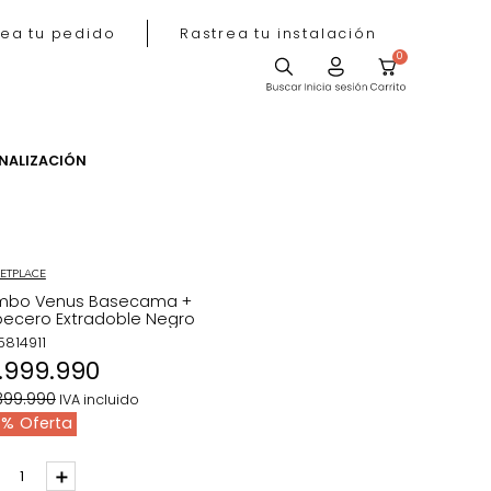
Rastrea tu pedido
Rastrea tu instala
ACIÓN
PERSONALIZACIÓN
MARKETPLACE
Combo Venus Basecama +
Cabecero Extradoble Negro
REF
:
5814911
$
1
.
999
.
990
$
2
.
399
.
990
IVA incluido
17 %