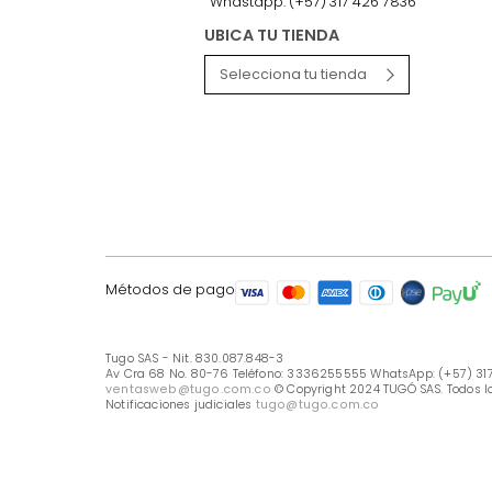
LÍNEA DE ATENCIÓN
Línea Nacional -333 6255555
Whastapp: (+57) 317 426 7836
UBICA TU TIENDA
Selecciona tu tienda