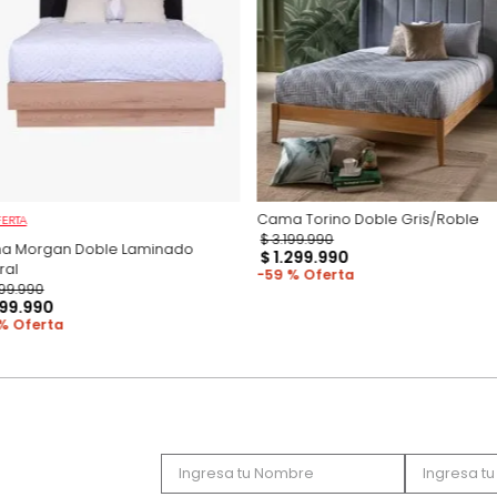
Productos recomen
Cama Torino Doble
OFERTA
$
3
.
199
.
990