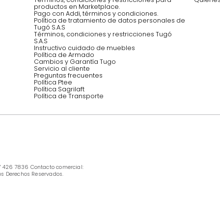
Síguenos @mueblestugo
INFORMACIÓN
Ofertas vigentes
Protección al consumidor (SIC)
Términos, condiciones y restricciones para 
productos en Marketplace.
Pago con Addi, términos y condiciones.
Política de tratamiento de datos personales 
Tugó S.A.S
Términos, condiciones y restricciones Tugó 
S.A.S
Instructivo cuidado de muebles
Política de Armado
Cambios y Garantía Tugo 