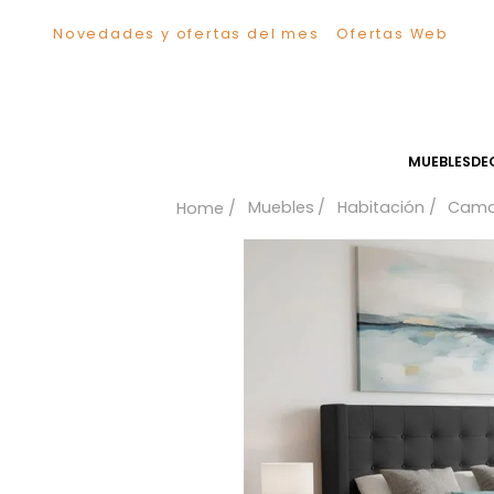
Novedades y ofertas del mes
Ofertas We
TÉRMINOS MÁS BUSCADOS
1
.
Comedor
2
.
Escritorio
3
.
Sillas
MUEB
4
.
Silla
Muebles
Habitación
5
.
Sofa
6
.
Cuadros
7
.
Poltrona
8
.
Cama
9
.
Mesa Centro
10
.
Mesa Noche