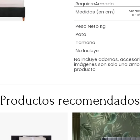
Estilo
Diseño
Color
Acabado
RequiereArmad
Medidas (en c
Peso Neto Kg.
Pata
Tamaño
No Incluye
No incluye adorn
imágenes son so
producto.