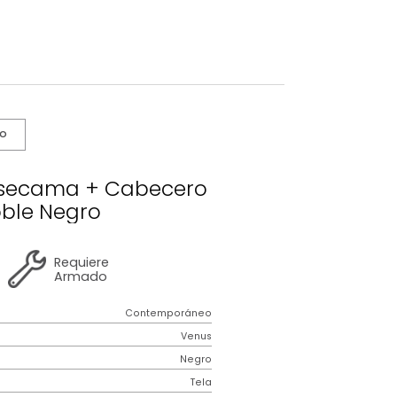
s De Cuidado
nus Basecama + Cabecero
Extradoble Negro
2 años
de
Requiere
garantía
Armado