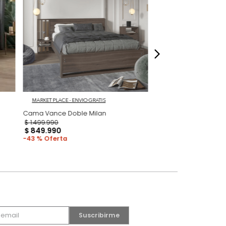
dados
 Gris/Roble
MARKET PLACE - ENVIO GRATIS