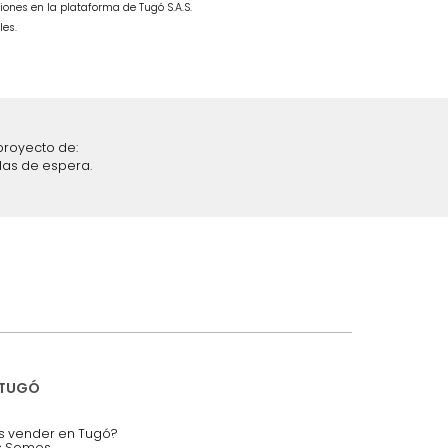
Cama Vance Doble Milan
$
1
.
499
.
990
$
849
.
990
43 %
iciones y restricciones en la plataforma de Tugó S.A.S.
mis datos personales.
nstruímos tu proyecto de:
 auditorios, salas de espera.