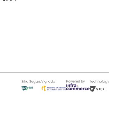
SOBRE TUGÓ
Blog
¿Quieres vender en Tugó?
Quienes Somos
de 