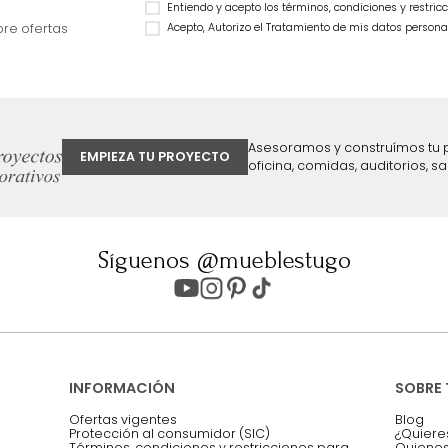
Cama Morgan Doble Laminado
$
1
.
299
.
990
Natural
59 %
$
1
.
999
.
990
$
1
.
199
.
990
40 %
ter
Entiendo y acepto los términos, cond
Acepto, Autorizo el Tratamiento de 
ión sobre ofertas
Asesoramos y co
EMPIEZA TU PROYECTO
oficina, comidas,