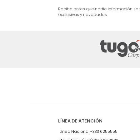
ma + Colchón Doble
Cama Barbara Doble Beige
$
2
.
499
.
990
$
1
.
599
.
990
36 %
Suscríbete a
nuestro Newslet
Recibe antes que nadie informac
exclusivas y novedades.