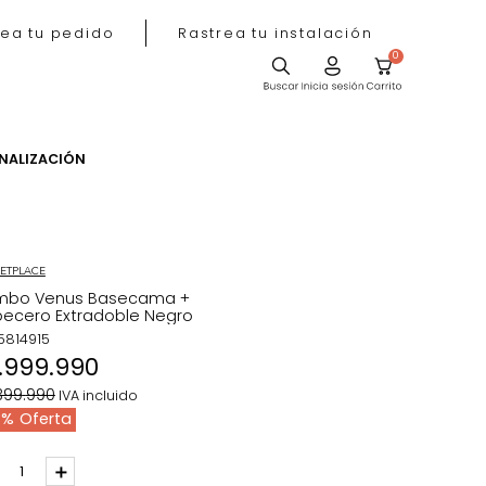
Rastrea tu pedido
Rastrea tu instala
ACIÓN
PERSONALIZACIÓN
MARKETPLACE
Combo Venus Basecama +
Cabecero Extradoble Negro
REF
:
5814915
$
1
.
999
.
990
$
2
.
399
.
990
IVA incluido
17 %