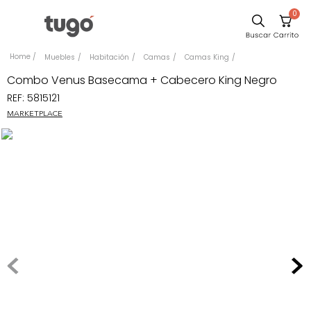
0
Sillas
Muebles
Habitación
Camas
Camas King
Comedor
Combo Venus Basecama + Cabecero King Negro
REF
:
5815121
Escritorio
MARKETPLACE
Silla
Sofa
Cuadros
Poltrona
Cama
Mesa Centro
Mesa Noche