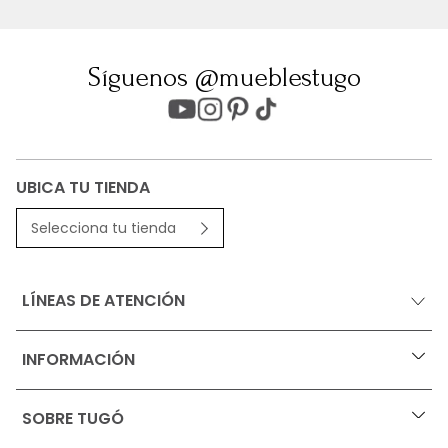
Síguenos @mueblestugo
UBICA TU TIENDA
Selecciona tu tienda
LÍNEAS DE ATENCIÓN
INFORMACIÓN
+
Ofertas vigentes
SOBRE TUGÓ
+
Protección al consumidor (SIC)