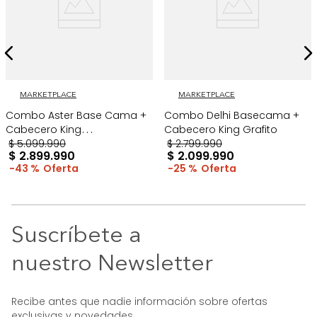
MARKETPLACE
MARKETPLACE
Combo Aster Base Cama +
Combo Delhi Basecama +
Cabecero King
Cabecero King Grafito
Taupe/Madera
$
5
.
099
.
990
$
2
.
799
.
990
$
2
.
899
.
990
$
2
.
099
.
990
43 %
25 %
Suscríbete a
nuestro Newsletter
Recibe antes que nadie información sobre ofertas
exclusivas y novedades.