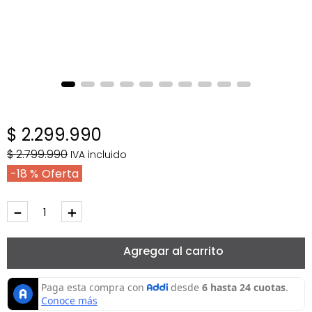
$
2
.
299
.
990
$
2
.
799
.
990
IVA incluido
18 %
－
＋
Agregar al carrito