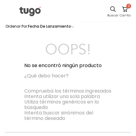
0
Sillas
Fecha De Lanzamiento
0
productos
Comedor
Escritorio
OOPS!
Silla
Sofa
No se encontró ningún producto
Cuadros
¿Qué debo hacer?
Poltrona
Comprueba los términos ingresados
Intenta utilizar una sola palabra
Cama
Utiliza términos genéricos en la
búsqueda
Mesa Centro
Intenta buscar sinónimos del
Mesa Noche
término deseado