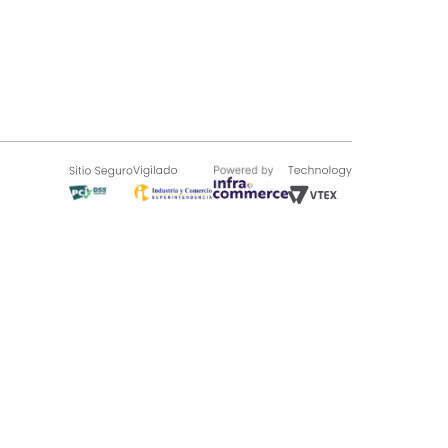
SOBRE TUGÓ
Blog
¿Quieres vender en Tugó?
Quienes Somos
de 