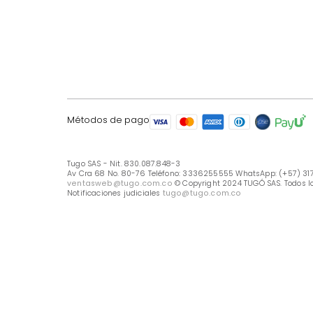
LÍNEA DE ATENCIÓN
Línea Nacional -333 6255555
Whastapp: (+57) 317 426 7836
UBICA TU TIENDA
Selecciona tu tienda