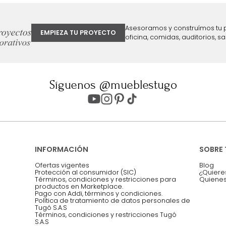
ter
Entiendo y acepto los términos, cond
Acepto, Autorizo el Tratamiento de 
ión sobre ofertas
Asesoramos y co
EMPIEZA TU PROYECTO
oficina, comidas,
Síguenos @mueblestugo