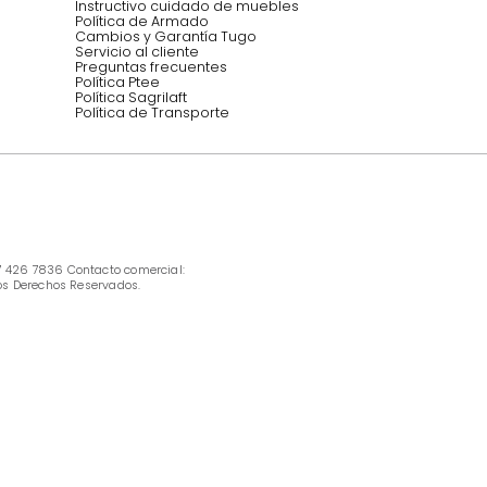
INFORMACIÓN
Ofertas vigentes
Protección al consumidor (SIC)
Términos, condiciones y restricciones para 
productos en Marketplace.
Pago con Addi, términos y condiciones.
Política de tratamiento de datos personales 
Tugó S.A.S
Términos, condiciones y restricciones Tugó 
S.A.S
Instructivo cuidado de muebles
Política de Armado
Cambios y Garantía Tugo 
Servicio al cliente
Preguntas frecuentes
Política Ptee
Política Sagrilaft
Política de Transporte