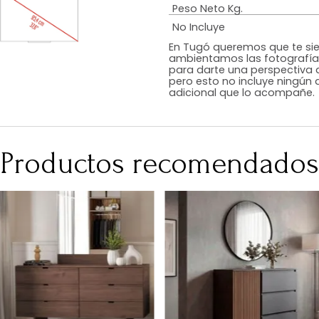
Estilo
Color
Acabado
RequiereArmad
Medidas (en c
Peso Neto Kg.
No Incluye
En Tugó queremo
ambientamos las
para darte una 
pero esto no inc
adicional que l
Productos recomen