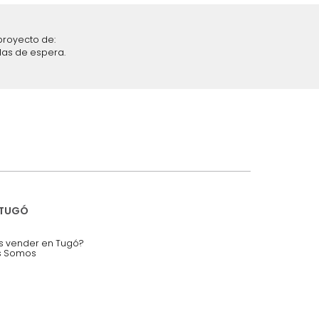
iciones y restricciones en la plataforma de Tugó S.A.S.
mis datos personales.
nstruímos tu proyecto de:
 auditorios, salas de espera.