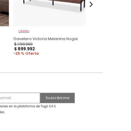
 GRATIS
OFERTA
omo
Gavetero Victoria Melanina Nogal
$
1
.
199
.
990
$
899
.
992
25 %