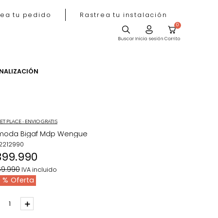
Rastrea tu pedido
Rastrea tu instala
ACIÓN
PERSONALIZACIÓN
MARKET PLACE - ENVIO GRATIS
Comoda Bigaf Mdp Wengue
REF
:
2212990
$
399
.
990
$
569
.
990
IVA incluido
30 %