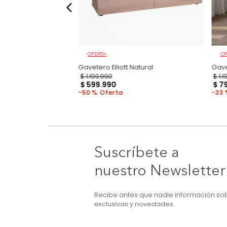
OFERTA
 Ancho Melanina
Gavetero Elliott Natural
$
1
.
199
.
990
$
599
.
990
50 %