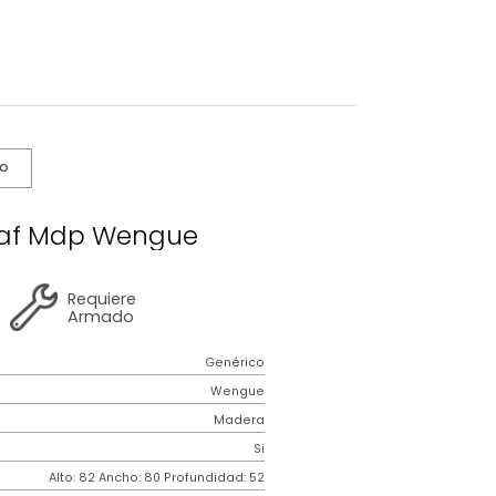
s De Cuidado
da Bigaf Mdp Wengue
2 años
de
Requiere
garantía
Armado