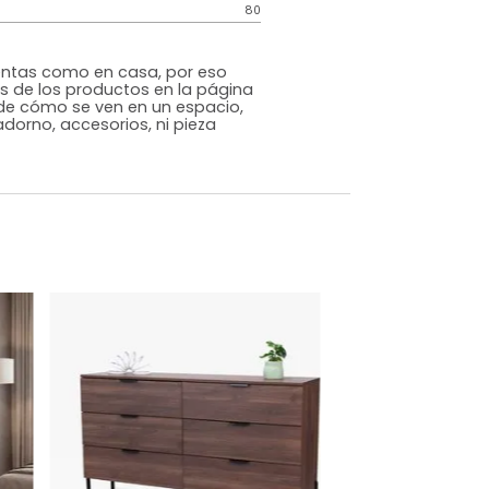
Genérico
Wengue
Madera
o
Si
m)
Alto: 82 Ancho: 80 Profundidad: 52
80
s que te sientas como en casa, por eso
 fotografías de los productos en la página
perspectiva de cómo se ven en un espacio,
luye ningún adorno, accesorios, ni pieza
o acompañe.
dados