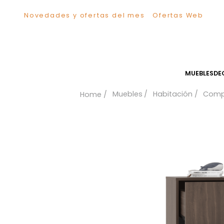
Novedades y ofertas del mes
Ofertas We
TÉRMINOS MÁS BUSCADOS
1
.
Sillas
2
.
Comedor
3
.
Silla
MUEB
4
.
Escritorio
Muebles
Habitación
5
.
Sofa
6
.
Cuadros
7
.
Poltrona
8
.
Cama
9
.
Mesa Centro
10
.
Mesa Noche