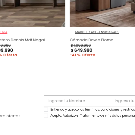
OFERTA
MARKET PLACE - ENVIO
Gavetero Dennis Mdf Nogal
Cómoda Bowie Pl
$
1
.
199
.
990
$
1
.
099
.
990
$
799
.
990
$
649
.
990
33 %
41 %