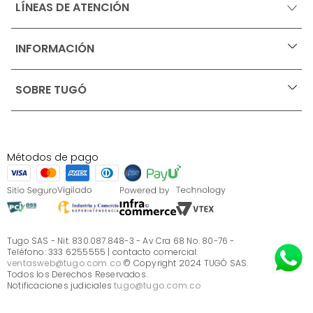
LÍNEAS DE ATENCIÓN
INFORMACIÓN
+
Ofertas vigentes
SOBRE TUGÓ
+
Protección al consumidor (SIC)
Términos, condiciones y restricciones para productos 
en Marketplace.
Blog
Pago con Addi, términos y condiciones.
Test de estilos
Política de tratamiento de datos personales de Tugó 
¿Quieres vender en Tugó?
S.A.S
Métodos de pago
Términos, condiciones y restricciones Tugó S.A.S
Instructivo cuidado de muebles
Sé parte de Tugó
¿Quiénes somos?
Servicio al cliente
Preguntas frecuentes
Tugo SAS - Nit. 830.087.848-3 - Av Cra 68 No. 80-76 -
Teléfono: 333 6255555 | contacto comercial:
ventasweb@tugo.com.co
© Copyright 2024 TUGÓ SAS.
Todos los Derechos Reservados.
Notificaciones judiciales
tugo@tugo.com.co