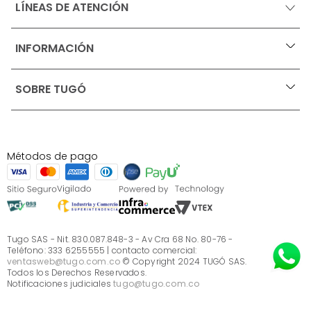
LÍNEAS DE ATENCIÓN
INFORMACIÓN
+
Ofertas vigentes
SOBRE TUGÓ
+
Protección al consumidor (SIC)
Términos, condiciones y restricciones para productos 
en Marketplace.
Blog
Pago con Addi, términos y condiciones.
Test de estilos
Política de tratamiento de datos personales de Tugó 
¿Quieres vender en Tugó?
S.A.S
Métodos de pago
Términos, condiciones y restricciones Tugó S.A.S
Instructivo cuidado de muebles
Sé parte de Tugó
¿Quiénes somos?
Servicio al cliente
Preguntas frecuentes
Tugo SAS - Nit. 830.087.848-3 - Av Cra 68 No. 80-76 -
Teléfono: 333 6255555 | contacto comercial:
ventasweb@tugo.com.co
© Copyright 2024 TUGÓ SAS.
Todos los Derechos Reservados.
Notificaciones judiciales
tugo@tugo.com.co