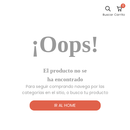
0
Sillas
¡Oops!
Comedor
Escritorio
Silla
Sofa
El producto no
Cuadros
se ha
encontrado
Poltrona
Para seguir comprando navega por las
Cama
categorías en el sitio, o busca tu producto
Mesa Centro
IR AL HOME
Mesa Noche