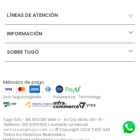
LÍNEAS DE ATENCIÓN
INFORMACIÓN
+
Ofertas vigentes
SOBRE TUGÓ
+
Protección al consumidor (SIC)
Términos, condiciones y restricciones para productos 
en Marketplace.
Blog
Pago con Addi, términos y condiciones.
Test de estilos
Política de tratamiento de datos personales de Tugó 
¿Quieres vender en Tugó?
S.A.S
Métodos de pago
Términos, condiciones y restricciones Tugó S.A.S
Instructivo cuidado de muebles
Sé parte de Tugó
¿Quiénes somos?
Servicio al cliente
Preguntas frecuentes
Tugo SAS - Nit. 830.087.848-3 - Av Cra 68 No. 80-76 -
Teléfono: 333 6255555 | contacto comercial:
ventasweb@tugo.com.co
© Copyright 2024 TUGÓ SAS.
Todos los Derechos Reservados.
Notificaciones judiciales
tugo@tugo.com.co