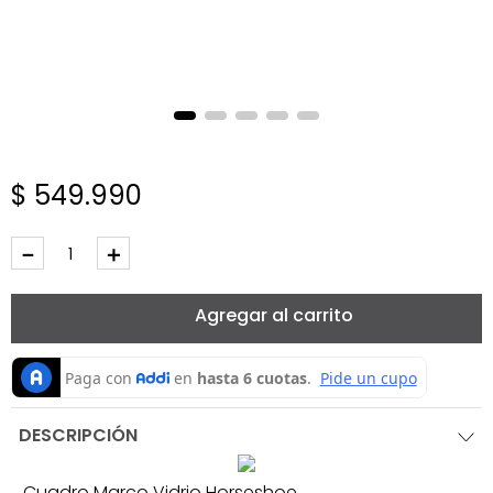
$
549
.
990
－
＋
Agregar al carrito
DESCRIPCIÓN
Cuadro Marco Vidrio Horseshoe