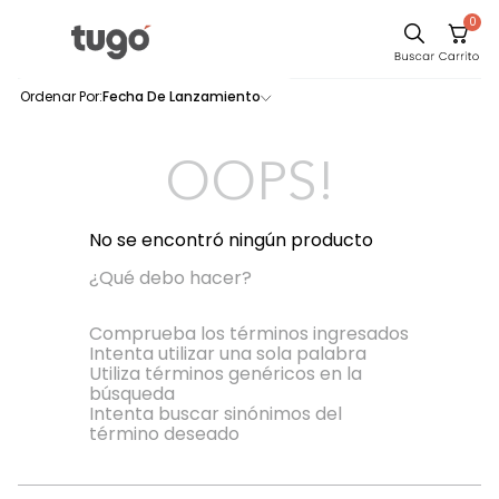
0
Sillas
Fecha De Lanzamiento
0
productos
Comedor
Escritorio
OOPS!
Silla
Sofa
No se encontró ningún producto
Cuadros
¿Qué debo hacer?
Poltrona
Comprueba los términos ingresados
Intenta utilizar una sola palabra
Cama
Utiliza términos genéricos en la
búsqueda
Mesa Centro
Intenta buscar sinónimos del
Mesa Noche
término deseado