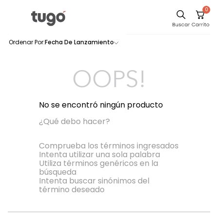
0
Sillas
Fecha De Lanzamiento
0
productos
Comedor
Escritorio
OOPS!
Silla
Sofa
No se encontró ningún producto
Cuadros
¿Qué debo hacer?
Poltrona
Comprueba los términos ingresados
Intenta utilizar una sola palabra
Cama
Utiliza términos genéricos en la
búsqueda
Mesa Centro
Intenta buscar sinónimos del
Mesa Noche
término deseado