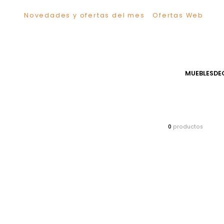
Novedades y ofertas del mes
Ofertas We
TÉRMINOS MÁS BUSCADOS
1
.
Comedor
2
.
Escritorio
3
.
Sillas
MUEB
4
.
Silla
5
.
Sofa
6
.
Cuadros
7
.
Poltrona
0
producto
8
.
Cama
9
.
Mesa Centro
10
.
Mesa Noche