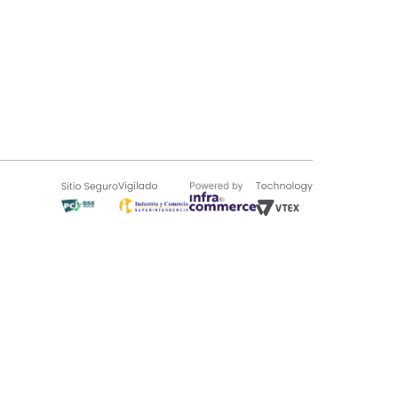
SOBRE TUGÓ
Blog
¿Quieres vender en Tugó?
Quienes Somos
de 