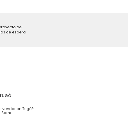
iciones y restricciones en la plataforma de Tugó S.A.S.
mis datos personales.
nstruímos tu proyecto de:
 auditorios, salas de espera.