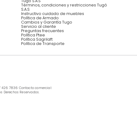
INFORMACIÓN
Ofertas vigentes
Protección al consumidor (SIC)
Términos, condiciones y restricciones para 
productos en Marketplace.
Pago con Addi, términos y condiciones.
Política de tratamiento de datos personales 
Tugó S.A.S
Términos, condiciones y restricciones Tugó 
S.A.S
Instructivo cuidado de muebles
Política de Armado
Cambios y Garantía Tugo 
Servicio al cliente
Preguntas frecuentes
Política Ptee
Política Sagrilaft
Política de Transporte