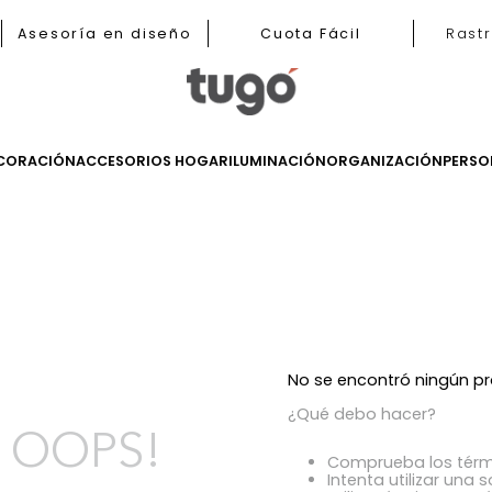
b
Asesoría en diseño
Cuota Fácil
LES
DECORACIÓN
ACCESORIOS HOGAR
ILUMINACIÓN
ORGANIZ
s
No se encont
¿Qué debo h