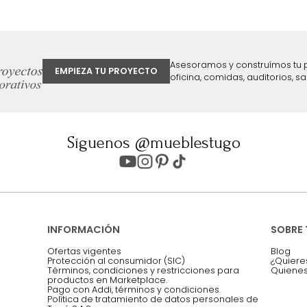
ter
Entiendo y acepto los términos, cond
Acepto, Autorizo el Tratamiento de 
ión sobre ofertas
Asesoramos y co
EMPIEZA TU PROYECTO
oficina, comidas,
Síguenos @mueblestugo