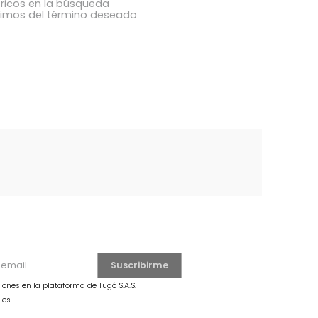
ba los términos ingresados
utilizar una sola palabra
términos genéricos en la búsqueda
 buscar sinónimos del término deseado