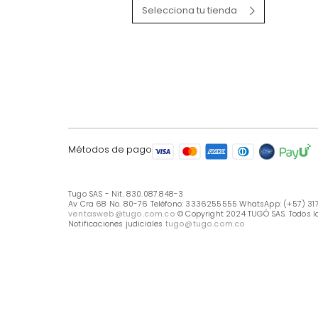
LÍNEA DE ATENCIÓN
Línea Nacional -333 6255555
Whastapp: (+57) 317 426 7836
UBICA TU TIENDA
Selecciona tu tienda
Métodos de pago