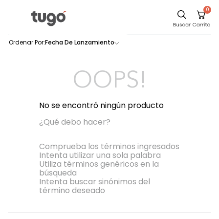
0
Sillas
Fecha De Lanzamiento
0
productos
Comedor
Escritorio
OOPS!
Silla
Sofa
No se encontró ningún producto
Cuadros
¿Qué debo hacer?
Poltrona
Comprueba los términos ingresados
Intenta utilizar una sola palabra
Cama
Utiliza términos genéricos en la
búsqueda
Mesa Centro
Intenta buscar sinónimos del
Mesa Noche
término deseado