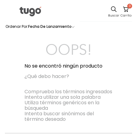
0
Comedor
Fecha De Lanzamiento
0
productos
Escritorio
Sillas
OOPS!
Silla
Cuadros
No se encontró ningún producto
Sofa
¿Qué debo hacer?
Poltrona
Comprueba los términos ingresados
Intenta utilizar una sola palabra
Cama
Utiliza términos genéricos en la
búsqueda
Mesa Centro
Intenta buscar sinónimos del
Mesa Noche
término deseado