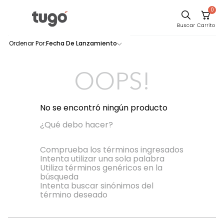
0
Sillas
Fecha De Lanzamiento
0
productos
Comedor
Silla
OOPS!
Escritorio
Sofa
No se encontró ningún producto
Cuadros
¿Qué debo hacer?
Poltrona
Comprueba los términos ingresados
Intenta utilizar una sola palabra
Cama
Utiliza términos genéricos en la
búsqueda
Mesa Centro
Intenta buscar sinónimos del
Mesa Noche
término deseado