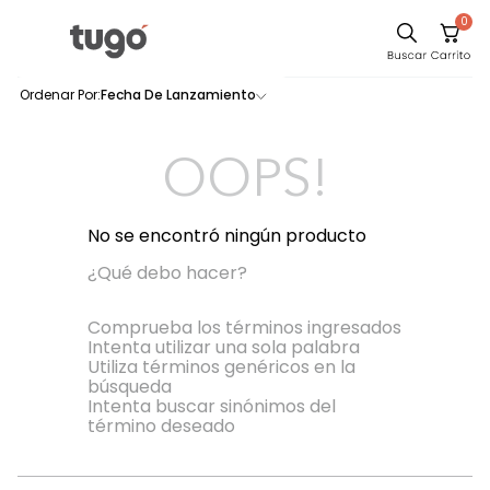
0
Comedor
Fecha De Lanzamiento
0
productos
Escritorio
Sillas
OOPS!
Silla
Sofa
No se encontró ningún producto
Cuadros
¿Qué debo hacer?
Poltrona
Comprueba los términos ingresados
Intenta utilizar una sola palabra
Cama
Utiliza términos genéricos en la
búsqueda
Mesa Centro
Intenta buscar sinónimos del
Mesa Noche
término deseado