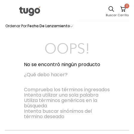
0
Sillas
Fecha De Lanzamiento
0
productos
Comedor
Escritorio
OOPS!
Silla
Sofa
No se encontró ningún producto
Cuadros
¿Qué debo hacer?
Poltrona
Comprueba los términos ingresados
Intenta utilizar una sola palabra
Cama
Utiliza términos genéricos en la
búsqueda
Mesa Centro
Intenta buscar sinónimos del
Mesa Noche
término deseado