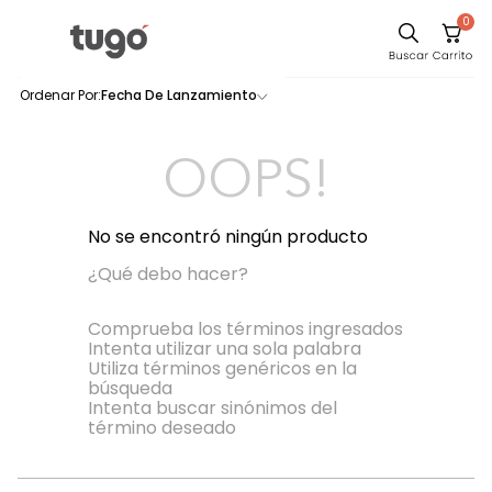
0
Comedor
Fecha De Lanzamiento
0
productos
Escritorio
Sillas
OOPS!
Silla
Sofa
No se encontró ningún producto
Cuadros
¿Qué debo hacer?
Poltrona
Comprueba los términos ingresados
Intenta utilizar una sola palabra
Cama
Utiliza términos genéricos en la
búsqueda
Mesa Centro
Intenta buscar sinónimos del
Mesa Noche
término deseado