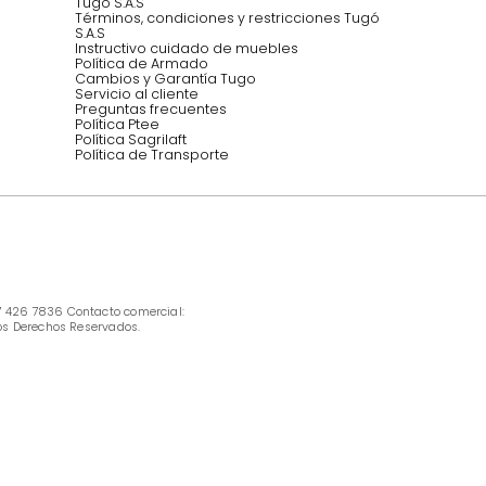
INFORMACIÓN
Ofertas vigentes
Protección al consumidor (SIC)
Términos, condiciones y restricciones para 
productos en Marketplace.
Pago con Addi, términos y condiciones.
Política de tratamiento de datos personales 
Tugó S.A.S
Términos, condiciones y restricciones Tugó 
S.A.S
Instructivo cuidado de muebles
Política de Armado
Cambios y Garantía Tugo 
Servicio al cliente
Preguntas frecuentes
Política Ptee
Política Sagrilaft
Política de Transporte