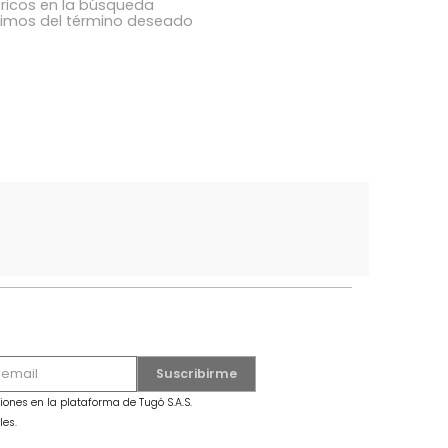
ba los términos ingresados
utilizar una sola palabra
términos genéricos en la búsqueda
 buscar sinónimos del término deseado