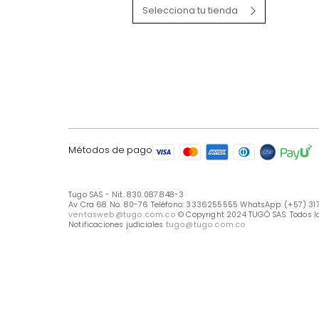
LÍNEA DE ATENCIÓN
Línea Nacional -333 6255555
Whastapp: (+57) 317 426 7836
UBICA TU TIENDA
Selecciona tu tienda
Métodos de pago