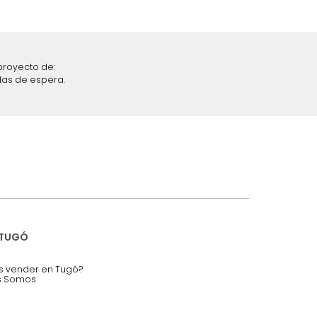
iciones y restricciones en la plataforma de Tugó S.A.S.
mis datos personales.
nstruímos tu proyecto de:
 auditorios, salas de espera.