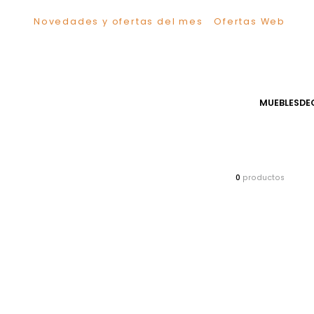
Novedades y ofertas del mes
Ofertas We
TÉRMINOS MÁS BUSCADOS
1
.
Sillas
2
.
Comedor
3
.
Escritorio
MUEB
4
.
Silla
5
.
Sofa
6
.
Cuadros
7
.
Poltrona
0
producto
8
.
Cama
9
.
Mesa Centro
10
.
Mesa Noche