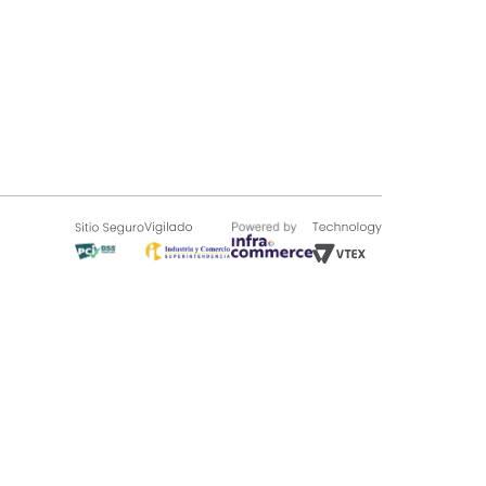
SOBRE TUGÓ
Blog
¿Quieres vender en Tugó?
Quienes Somos
de 