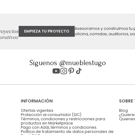
ter
Entiendo y acepto los términos, cond
Acepto, Autorizo el Tratamiento de 
ión sobre ofertas
Asesoramos y co
EMPIEZA TU PROYECTO
oficina, comidas,
Síguenos @mueblestugo