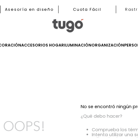
b
Asesoría en diseño
Cuota Fácil
LES
DECORACIÓN
ACCESORIOS HOGAR
ILUMINACIÓN
ORGANIZ
s
No se encont
¿Qué debo h