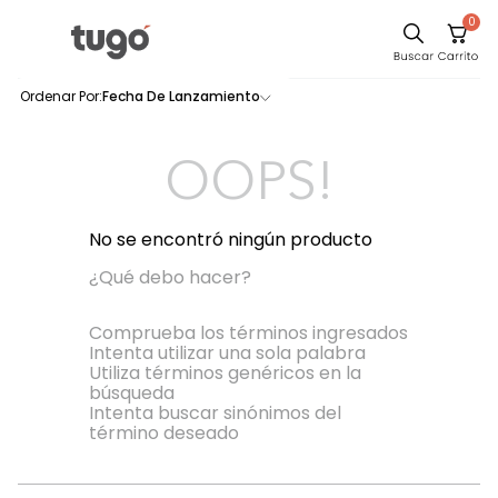
0
Comedor
Fecha De Lanzamiento
0
productos
Escritorio
Sillas
OOPS!
Silla
Cuadros
No se encontró ningún producto
Sofa
¿Qué debo hacer?
Poltrona
Comprueba los términos ingresados
Intenta utilizar una sola palabra
Cama
Utiliza términos genéricos en la
búsqueda
Mesa Centro
Intenta buscar sinónimos del
Mesa Noche
término deseado