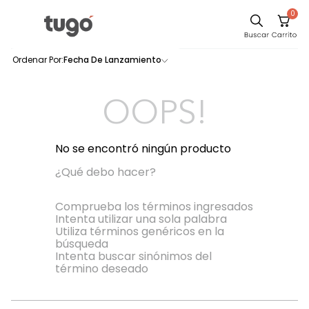
0
Sillas
Fecha De Lanzamiento
0
productos
Comedor
Escritorio
OOPS!
Silla
Sofa
No se encontró ningún producto
Cuadros
¿Qué debo hacer?
Poltrona
Comprueba los términos ingresados
Intenta utilizar una sola palabra
Cama
Utiliza términos genéricos en la
búsqueda
Mesa Centro
Intenta buscar sinónimos del
Mesa Noche
término deseado