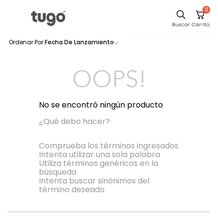
0
Sillas
Fecha De Lanzamiento
0
productos
Comedor
Escritorio
OOPS!
Silla
Sofa
No se encontró ningún producto
Cuadros
¿Qué debo hacer?
Poltrona
Comprueba los términos ingresados
Intenta utilizar una sola palabra
Cama
Utiliza términos genéricos en la
búsqueda
Mesa Centro
Intenta buscar sinónimos del
Mesa Noche
término deseado