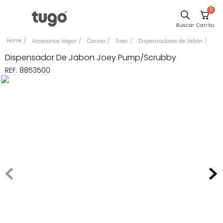
0
Sillas
Accesorios Hogar
Cocina
Aseo
Dispensadores de Jabón
Comedor
Dispensador De Jabon Joey Pump/Scrubby
REF
:
8853500
Escritorio
Silla
Sofa
Cuadros
Poltrona
Cama
Mesa Centro
Mesa Noche