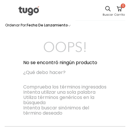
0
Comedor
Fecha De Lanzamiento
0
productos
Escritorio
Sillas
OOPS!
Silla
Sofa
No se encontró ningún producto
Cuadros
¿Qué debo hacer?
Poltrona
Comprueba los términos ingresados
Intenta utilizar una sola palabra
Cama
Utiliza términos genéricos en la
búsqueda
Mesa Centro
Intenta buscar sinónimos del
Mesa Noche
término deseado