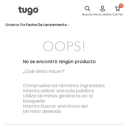
0
Sillas
Fecha De Lanzamiento
0
productos
Comedor
Escritorio
OOPS!
Silla
Sofa
No se encontró ningún producto
Cuadros
¿Qué debo hacer?
Poltrona
Comprueba los términos ingresados
Intenta utilizar una sola palabra
Cama
Utiliza términos genéricos en la
búsqueda
Mesa Centro
Intenta buscar sinónimos del
Mesa Noche
término deseado