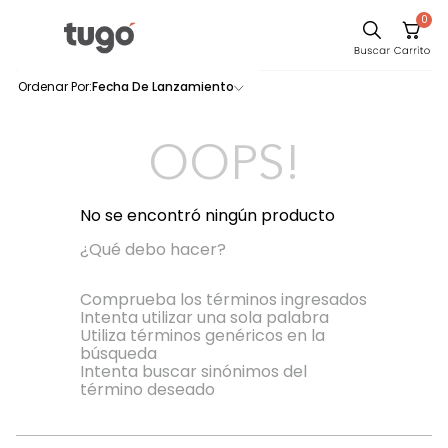
0
Sillas
Fecha De Lanzamiento
0
productos
Comedor
Silla
OOPS!
Escritorio
Sofa
No se encontró ningún producto
Cuadros
¿Qué debo hacer?
Poltrona
Comprueba los términos ingresados
Intenta utilizar una sola palabra
Cama
Utiliza términos genéricos en la
búsqueda
Mesa Centro
Intenta buscar sinónimos del
Mesa Noche
término deseado